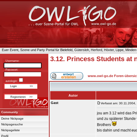
Euer Event, Szene und Party Portal für Bielefeld, Gütersloh, Herford, Höxter, Lippe, Minde
3.12. Princess Students at n
Username:
Passwort:
www.owl-go.de Foren-übersic
autologin:
Autor
Gast
Verfasst am: 30.11.2004,
Community
jou am 3.12 wird das Prin
und zu späterer Stunde
Deine Nickpage
Nickpagesuche
Brothers
bis dahin und macht euch 
Nickpageliste
Profil