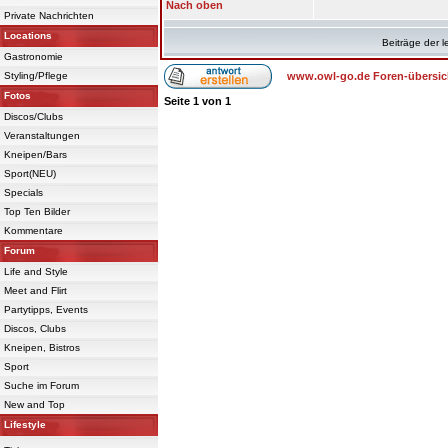
Nach oben
Private Nachrichten
Locations
Beiträge der l
Gastronomie
Styling/Pflege
www.owl-go.de Foren-übersic
Fotos
Seite
1
von
1
Discos/Clubs
Veranstaltungen
Kneipen/Bars
Sport(NEU)
Specials
Top Ten Bilder
Kommentare
Forum
Life and Style
Meet and Flirt
Partytipps, Events
Discos, Clubs
Kneipen, Bistros
Sport
Suche im Forum
New and Top
Lifestyle