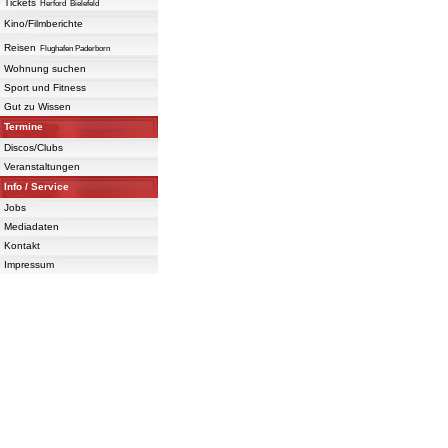
Tickets
Herford
Bielefeld
Kino/Filmberichte
Reisen
Flughafen Paderborn
Wohnung suchen
Sport und Fitness
Gut zu Wissen
Termine
Discos/Clubs
Veranstaltungen
Info / Service
Jobs
Mediadaten
Kontakt
Impressum