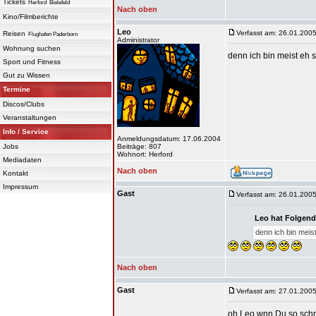
Tickets
Herford
Bielefeld
Nach oben
Kino/Filmberichte
Leo
Verfasst am: 26.01.2005
Reisen
Flughafen Paderborn
Administrator
Wohnung suchen
denn ich bin meist eh s
Sport und Fitness
Gut zu Wissen
Termine
Discos/Clubs
Veranstaltungen
Info / Service
Anmeldungsdatum: 17.06.2004
Jobs
Beiträge: 807
Wohnort: Herford
Mediadaten
Nach oben
Kontakt
Impressum
Gast
Verfasst am: 26.01.2005
Leo hat Folgend
denn ich bin meist
Nach oben
Gast
Verfasst am: 27.01.2005
oh Leo wnn Du so schnell 