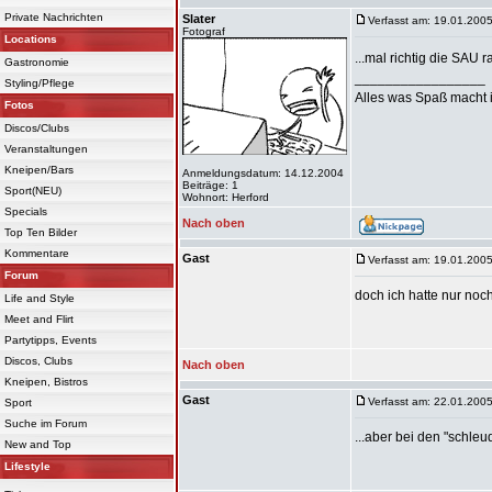
Private Nachrichten
Slater
Verfasst am: 19.01.2005
Fotograf
Locations
...mal richtig die SAU r
Gastronomie
_________________
Styling/Pflege
Alles was Spaß macht ist 
Fotos
Discos/Clubs
Veranstaltungen
Kneipen/Bars
Anmeldungsdatum: 14.12.2004
Beiträge: 1
Sport(NEU)
Wohnort: Herford
Specials
Nach oben
Top Ten Bilder
Kommentare
Gast
Verfasst am: 19.01.2005
Forum
doch ich hatte nur noc
Life and Style
Meet and Flirt
Partytipps, Events
Discos, Clubs
Nach oben
Kneipen, Bistros
Gast
Verfasst am: 22.01.2005
Sport
Suche im Forum
...aber bei den "schleu
New and Top
Lifestyle