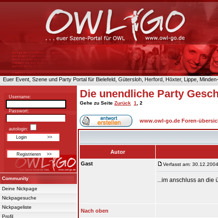
Euer Event, Szene und Party Portal für Bielefeld, Gütersloh, Herford, Höxter, Lippe, Minde
Die unendliche Party Gesch
Username:
Gehe zu Seite
Zurück
1
,
2
Passwort:
www.owl-go.de Foren-übersic
autologin:
Autor
Gast
Verfasst am: 30.12.2004
Community
...im anschluss an die 
Deine Nickpage
Nickpagesuche
Nickpageliste
Nach oben
Profil