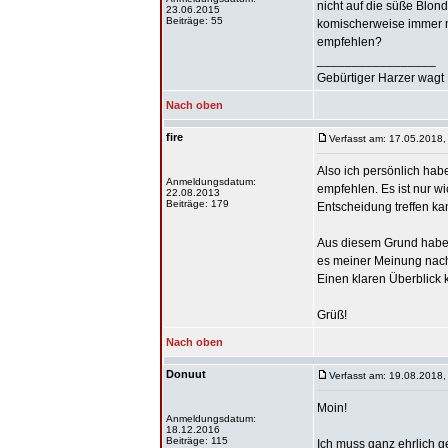
nicht auf die süße Blon
23.06.2015
Beiträge: 55
komischerweise immer m
empfehlen?
_________________
Gebürtiger Harzer wagt 
Nach oben
fire
Verfasst am: 17.05.2018,
Also ich persönlich ha
Anmeldungsdatum:
empfehlen. Es ist nur w
22.08.2013
Beiträge: 179
Entscheidung treffen ka
Aus diesem Grund habe 
es meiner Meinung nach
Einen klaren Überblick
Grüß!
Nach oben
Donuut
Verfasst am: 19.08.2018,
Moin!
Anmeldungsdatum:
18.12.2016
Beiträge: 115
Ich muss ganz ehrlich g