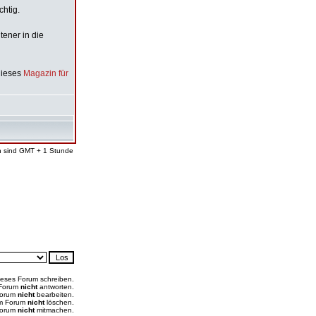
chtig.
ener in die
dieses
Magazin für
en sind GMT + 1 Stunde
ieses Forum schreiben.
 Forum
nicht
antworten.
Forum
nicht
bearbeiten.
em Forum
nicht
löschen.
Forum
nicht
mitmachen.