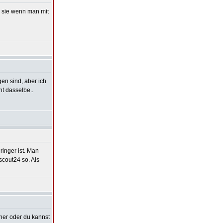
n sie wenn man mit
en sind, aber ich
ht dasselbe..
ringer ist. Man
cout24 so. Als
her oder du kannst