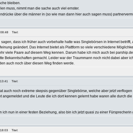
sche bleiben.
en muss, nimmt man die sache auch viel ernster.
indrücke über die männer in (so wie man dann hier auch sagen muss) partnerverm
 08:48
Titel:
sagen, dass ich früher auch vorbehalte hatte was Singlebörsen in Internet betrifft,
inung geändert. Das Internet bietet als Plattform so viele verschiedene Möglichk
ehr viele Paare auf diesem Weg kennen. Darum habe ich mich auch bei parship.d
tte Bekanntschaften gemacht. Leider war der Traummann noch nicht dabei aber ic
h den auch noch über diesen Weg finden werde.
 13:41
Titel:
nat auch noch extreme skepsis gegenüber Singlebörse, welche aber jetzt verflogen is
et
angemeldet und die Leute die ich dort kennen gelernt habe waren alle durch di
 ich nun in einer festen Beziehung, also bin ich jetzt quasi zu einer Fürsprecheri
 18:03
Titel: