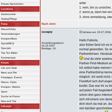
antw:
Private Nachrichten
1. nein, bin zu unsicher
Locations
2. wenn ja, dann bei ein
Gastronomie
3. ohne anmeldung, et
Styling/Pflege
Nach oben
Fotos
Discos/Clubs
susagey
Verfasst am: 26.07.2008,
Veranstaltungen
Kneipen/Bars
Hallo Fabiola,
Anmeldungsdatum:
Sport(NEU)
also früher fand ich es
16.10.2007
Specials
Beiträge: 24
normal geworden. So vie
Top Ten Bilder
Partnerbörsen. Heutzuta
Kommentare
Und da viele sowieso 
Forum
Partner-Find-Medium an
Ich selbst habe meinen L
Life and Style
eine Partnerbörse kenne
Meet and Flirt
möglich. Ich weiß nicht
Partytipps, Events
Frankfurt sich dort ang
Discos, Clubs
kostet. Das war ihr zu b
Kneipen, Bistros
auf jeden Fall begeiste
Sport
schon drei ganz interes
Suche im Forum
sich mit einem von denen
New and Top
dich doch da mal an, dan
Lifestyle
viel darüber geschriebe