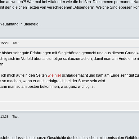
dine antworten?! War mal bei Affair oder wie die heißen. Da kommen permanent Na
it den gleichen Texten von verschiedenen „Absendern“. Welche Singlebörsen kön
Neuanfang in Bielefeld...
 15:29
Titel:
be bisher sehr gute Erfahrungen mit Singlebörsen gemacht und aus diesem Grund 
ichtig sich im Vorfeld über alles nötige schlauzumachen, damit man am Ende eine ri
nn.
ich mich auf einigen Seiten
wie hier
schlaugemacht und kam am Ende sehr gut zure
 so machen, wenn er auch erfolgreich bei der Suche sein wird.
 kann man so am besten bekommen, was ganz wichtig ist.
 13:38
Titel:
estehen, dass ich die ganze Geschichte doch ein bisschen mit gemischten Gefühle