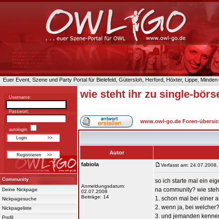
Euer Event, Szene und Party Portal für Bielefeld, Gütersloh, Herford, Höxter, Lippe, Minde
wie steht ihr zu single-bör
Username:
Passwort:
www.owl-go.de Foren-übersic
autologin:
Autor
fabiola
Verfasst am: 24.07.2008,
Community
so ich starte mal ein ei
Anmeldungsdatum:
na community? wie steht
Deine Nickpage
02.07.2008
Beiträge: 14
1. schon mal bei einer
Nickpagesuche
2. wenn ja, bei welcher
Nickpageliste
3. und jemanden kenne
Profil