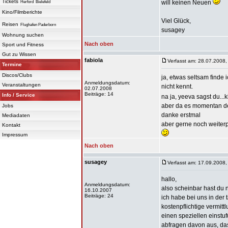
Tickets
will keinen Neuen
Herford
Bielefeld
Kino/Filmberichte
Viel Glück,
Reisen
Flughafen Paderborn
susagey
Wohnung suchen
Nach oben
Sport und Fitness
Gut zu Wissen
fabiola
Verfasst am: 28.07.2008,
Termine
Discos/Clubs
ja, etwas seltsam finde 
Anmeldungsdatum:
Veranstaltungen
nicht kennt.
02.07.2008
Beiträge: 14
Info / Service
na ja, yeeva sagst du...
aber da es momentan der 
Jobs
danke erstmal
Mediadaten
aber gerne noch weiter
Kontakt
Impressum
Nach oben
susagey
Verfasst am: 17.09.2008,
hallo,
Anmeldungsdatum:
also scheinbar hast du 
16.10.2007
Beiträge: 24
ich habe bei uns in der 
kostenpflichtige vermitt
einen speziellen einstuf
abfragen davon aus, das