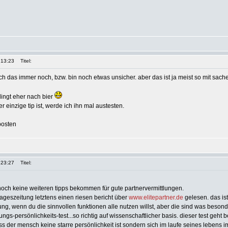
 13:23
Titel:
ich das immer noch, bzw. bin noch etwas unsicher. aber das ist ja meist so mit sac
klingt eher nach bier
einzige tip ist, werde ich ihn mal austesten.
posten
 23:27
Titel:
noch keine weiteren tipps bekommen für gute partnervermittlungen.
tageszeitung letztens einen riesen bericht über
www.elitepartner.de
gelesen. das is
lung, wenn du die sinnvollen funktionen alle nutzen willst, aber die sind was beson
ungs-persönlichkeits-test...so richtig auf wissenschaftlicher basis. dieser test geh
s der mensch keine starre persönlichkeit ist sondern sich im laufe seines lebens 