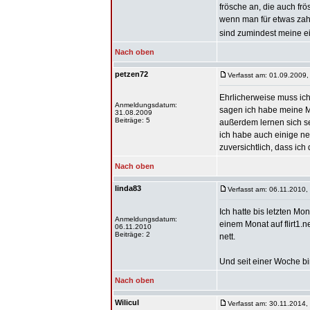
frösche an, die auch frö
wenn man für etwas zahl
sind zumindest meine e
Nach oben
petzen72
Verfasst am: 01.09.2009,
Ehrlicherweise muss ich 
Anmeldungsdatum:
sagen ich habe meine Me
31.08.2009
Beiträge: 5
außerdem lernen sich s
ich habe auch einige ne
zuversichtlich, dass ic
Nach oben
linda83
Verfasst am: 06.11.2010,
Ich hatte bis letzten Mo
Anmeldungsdatum:
einem Monat auf
flirt1.n
06.11.2010
Beiträge: 2
nett.
Und seit einer Woche bin
Nach oben
Wilicul
Verfasst am: 30.11.2014,