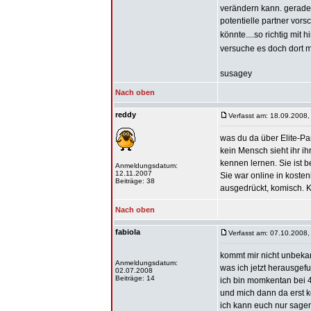
verändern kann. gerade 
potentielle partner vo
könnte....so richtig mit
versuche es doch dort m
susagey
Nach oben
reddy
Verfasst am: 18.09.2008,
was du da über Elite-Part
kein Mensch sieht ihr ihr
kennen lernen. Sie ist b
Anmeldungsdatum:
12.11.2007
Sie war online in koste
Beiträge: 38
ausgedrückt, komisch. Ke
Nach oben
fabiola
Verfasst am: 07.10.2008,
kommt mir nicht unbekan
Anmeldungsdatum:
was ich jetzt herausgefu
02.07.2008
Beiträge: 14
ich bin momkentan bei 4
und mich dann da erst 
ich kann euch nur sagen