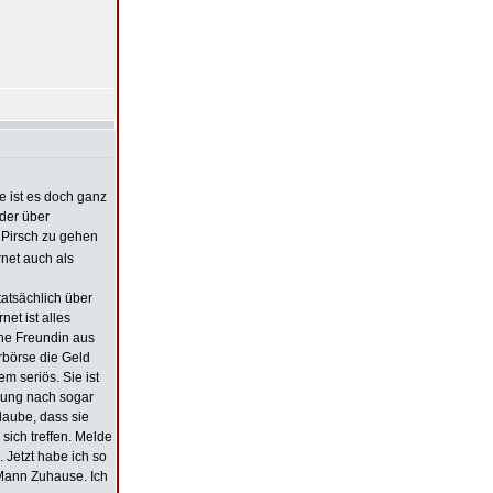
e ist es doch ganz
oder über
 Pirsch zu gehen
rnet auch als
tatsächlich über
et ist alles
 ne Freundin aus
rbörse die Geld
m seriös. Sie ist
inung nach sogar
laube, dass sie
 sich treffen. Melde
 Jetzt habe ich so
 Mann Zuhause. Ich