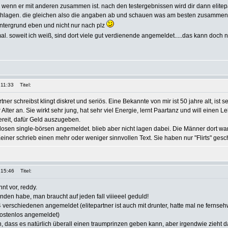
wenn er mit anderen zusammen ist. nach den testergebnissen wird dir dann elitep
rschlagen. die gleichen also die angaben ab und schauen was am besten zusamme
 hintergrund eben und nicht nur nach plz
al. soweit ich weiß, sind dort viele gut verdienende angemeldet.....das kann doch
 11:33
Titel:
ner schreibst klingt diskret und seriös. Eine Bekannte von mir ist 50 jahre alt, ist se
 Alter an. Sie wirkt sehr jung, hat sehr viel Energie, lernt Paartanz und will einen 
ereit, dafür Geld auszugeben.
nlosen single-börsen angemeldet. blieb aber nicht lagen dabei. Die Männer dort wa
iner schrieb einen mehr oder weniger sinnvollen Text. Sie haben nur "Flirts" gesch
 15:46
Titel:
nt vor, reddy.
nden habe, man braucht auf jeden fall viiieeel geduld!
 verschiedenen angemeldet (elitepartner ist auch mit drunter, hatte mal ne ferns
kostenlos angemeldet)
, dass es natürlich überall einen traumprinzen geben kann, aber irgendwie zieht d