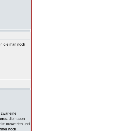
hen die man noch
t zwar eine
deres. die haben
t beim auswerten und
immer noch