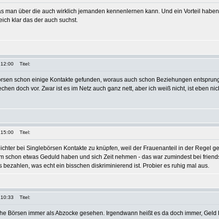
as man über die auch wirklich jemanden kennenlernen kann. Und ein Vorteil habe
eich klar das der auch suchst.
 12:00
Titel:
örsen schon einige Kontakte gefunden, woraus auch schon Beziehungen entsprung
chen doch vor. Zwar ist es im Netz auch ganz nett, aber ich weiß nicht, ist eben nic
 15:00
Titel:
eichter bei Singlebörsen Kontakte zu knüpfen, weil der Frauenanteil in der Regel ge
 schon etwas Geduld haben und sich Zeit nehmen - das war zumindest bei friends
 bezahlen, was echt ein bisschen diskriminierend ist. Probier es ruhig mal aus.
 10:33
Titel:
lche Börsen immer als Abzocke gesehen. Irgendwann heißt es da doch immer, Geld 