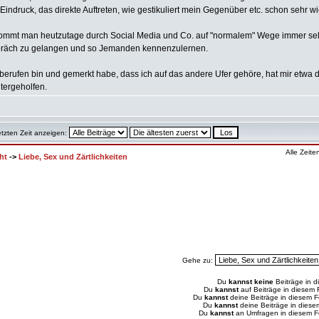
 Eindruck, das direkte Auftreten, wie gestikuliert mein Gegenüber etc. schon sehr wi
kommt man heutzutage durch Social Media und Co. auf "normalem" Wege immer selt
spräch zu gelangen und so Jemanden kennenzulernen.
t berufen bin und gemerkt habe, dass ich auf das andere Ufer gehöre, hat mir etwa 
tergeholfen.
etzten Zeit anzeigen:
Alle Zeit
ht
->
Liebe, Sex und Zärtlichkeiten
Gehe zu:
Du
kannst keine
Beiträge in d
Du
kannst
auf Beiträge in diesem
Du
kannst
deine Beiträge in diesem 
Du
kannst
deine Beiträge in dies
Du
kannst
an Umfragen in diesem 