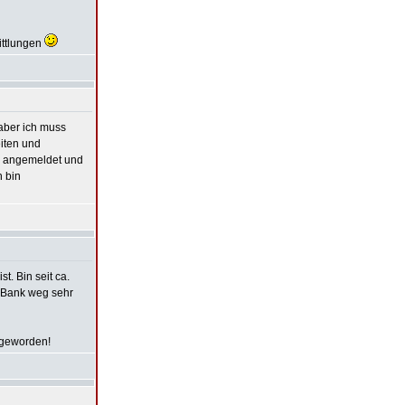
ittlungen
 aber ich muss
eiten und
e angemeldet und
h bin
t. Bin seit ca.
e Bank weg sehr
n geworden!