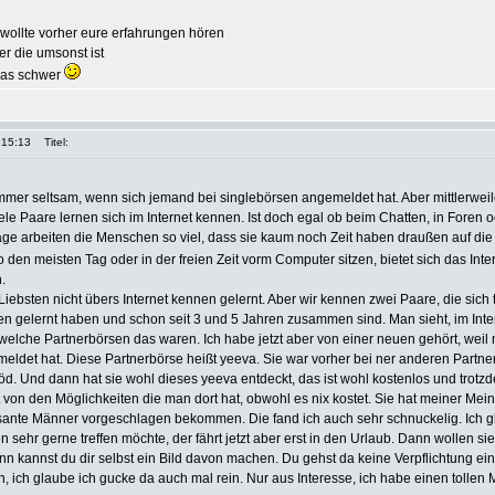
, wollte vorher eure erfahrungen hören
er die umsonst ist
was schwer
 15:13
Titel:
 immer seltsam, wenn sich jemand bei singlebörsen angemeldet hat. Aber mittlerweil
le Paare lernen sich im Internet kennen. Ist doch egal ob beim Chatten, in Foren 
ge arbeiten die Menschen so viel, dass sie kaum noch Zeit haben draußen auf die
den meisten Tag oder in der freien Zeit vorm Computer sitzen, bietet sich das Inte
.
iebsten nicht übers Internet kennen gelernt. Aber wir kennen zwei Paare, die sich 
n gelernt haben und schon seit 3 und 5 Jahren zusammen sind. Man sieht, im Intern
, welche Partnerbörsen das waren. Ich habe jetzt aber von einer neuen gehört, weil
emeldet hat. Diese Partnerbörse heißt yeeva. Sie war vorher bei ner anderen Partne
löd. Und dann hat sie wohl dieses yeeva entdeckt, das ist wohl kostenlos und trotzde
rt von den Möglichkeiten die man dort hat, obwohl es nix kostet. Sie hat meiner Me
sante Männer vorgeschlagen bekommen. Die fand ich auch sehr schnuckelig. Ich g
 sehr gerne treffen möchte, der fährt jetzt aber erst in den Urlaub. Dann wollen sie
n kannst du dir selbst ein Bild davon machen. Du gehst da keine Verpflichtung ein.
n, ich glaube ich gucke da auch mal rein. Nur aus Interesse, ich habe einen tollen