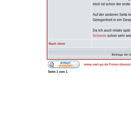
mich ist schon der erste
Auf der anderen Seite 
Gelegenheit in ein Ge
Da ich auch relativ spä
Schwule
schon sehr wei
Nach oben
Beiträge der l
www.owl-go.de Foren-übersic
Seite
1
von
1