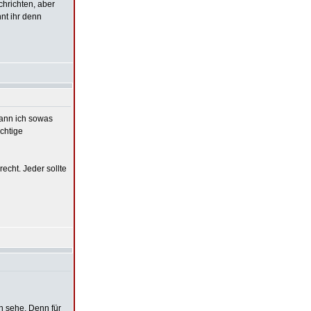
chrichten, aber
nt ihr denn
kann ich sowas
chtige
cht. Jeder sollte
n sehe. Denn für