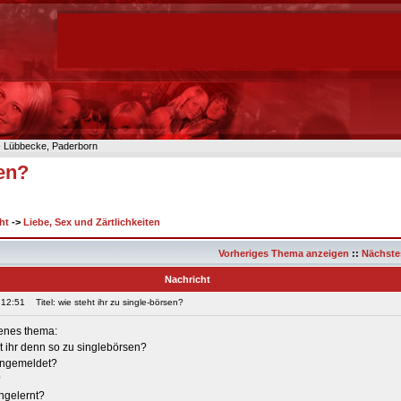
n- Lübbecke, Paderborn
sen?
ht
->
Liebe, Sex und Zärtlichkeiten
Vorheriges Thema anzeigen
::
Nächste
Nachricht
 12:51
Titel: wie steht ihr zu single-börsen?
genes thema:
 ihr denn so zu singlebörsen?
 angemeldet?
?
ngelernt?