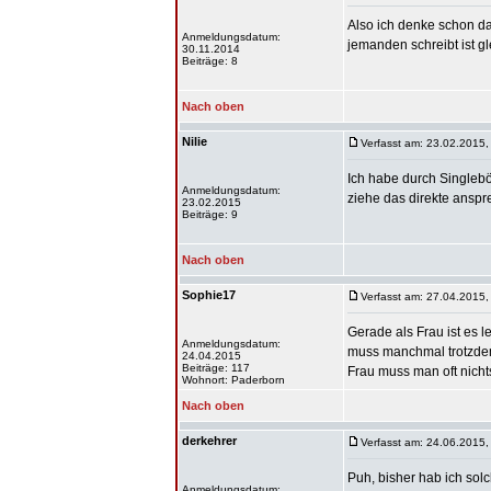
Also ich denke schon d
Anmeldungsdatum:
jemanden schreibt ist gl
30.11.2014
Beiträge: 8
Nach oben
Nilie
Verfasst am: 23.02.2015,
Ich habe durch Singleb
Anmeldungsdatum:
ziehe das direkte anspre
23.02.2015
Beiträge: 9
Nach oben
Sophie17
Verfasst am: 27.04.2015,
Gerade als Frau ist es l
Anmeldungsdatum:
muss manchmal trotzdem
24.04.2015
Beiträge: 117
Frau muss man oft nichts
Wohnort: Paderborn
Nach oben
derkehrer
Verfasst am: 24.06.2015,
Puh, bisher hab ich so
Anmeldungsdatum: