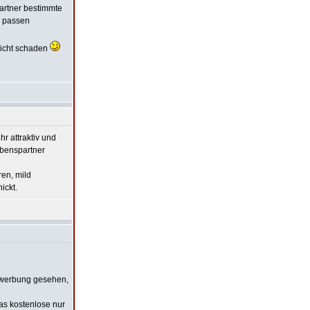
artner bestimmte
n passen
 nicht schaden
hr attraktiv und
Lebenspartner
ren, mild
ickt.
ehwerbung gesehen,
as kostenlose nur