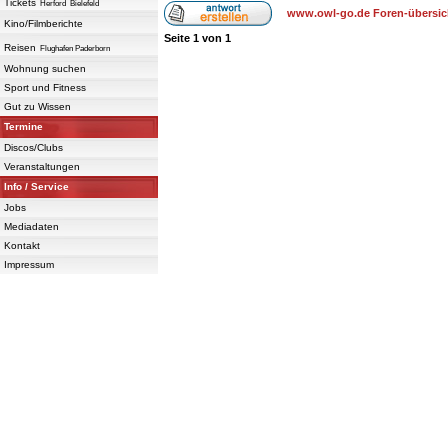
Tickets
Herford
Bielefeld
www.owl-go.de Foren-übersic
Kino/Filmberichte
Seite
1
von
1
Reisen
Flughafen Paderborn
Wohnung suchen
Sport und Fitness
Gut zu Wissen
Termine
Discos/Clubs
Veranstaltungen
Info / Service
Jobs
Mediadaten
Kontakt
Impressum