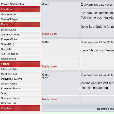
Private Nachrichten
Gast
Verfasst am: 23.04.2006,
Locations
"Branda? Ich dachte du 
Gastronomie
"Ich dachte auch du wärst
Styling/Pflege
Fotos
Geile Begründung für n
Discos/Clubs
Nach oben
Veranstaltungen
Kneipen/Bars
Gast
Verfasst am: 23.04.2006,
Sport(NEU)
Specials
muss ich mir noch reinz
Top Ten Bilder
Kommentare
Forum
Nach oben
Life and Style
Meet and Flirt
Gast
Verfasst am: 23.04.2006,
Gast
Partytipps, Events
ich find den film voll s
Discos, Clubs
ihn nicht empfehlen.
Kneipen, Bistros
Sport
Suche im Forum
Nach oben
New and Top
Lifestyle
Beiträge der l