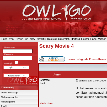
Euer Event, Szene und Party Portal für Bielefeld, Gütersloh, Herford, Höxter, Lippe, Minde
Scary Movie 4
Username:
Passwort:
www.owl-go.de Foren-übersic
autologin:
Autor
-XXMXX-
Verfasst am: 23.04.2006,
Gast
Community
Hi, hat jemand von euch
von Saw nachgemacht ha
Deine Nickpage
schon auf den nächsten 
Nickpagesuche
Nickpageliste
Nach oben
Profil