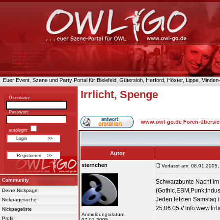
Euer Event, Szene und Party Portal für Bielefeld, Gütersloh, Herford, Höxter, Lippe, Minde
Irrlicht, Spenge
Username:
Passwort:
www.owl-go.de Foren-übersic
autologin:
Autor
sternchen
Verfasst am: 08.01.2005,
Community
Schwarzbunte Nacht im 
(Gothic,EBM,Punk;Indust
Deine Nickpage
Jeden letzten Samstag im
Nickpagesuche
25.06.05 // Info:www.Irrli
Nickpageliste
Anmeldungsdatum:
Profil
07.01.2005