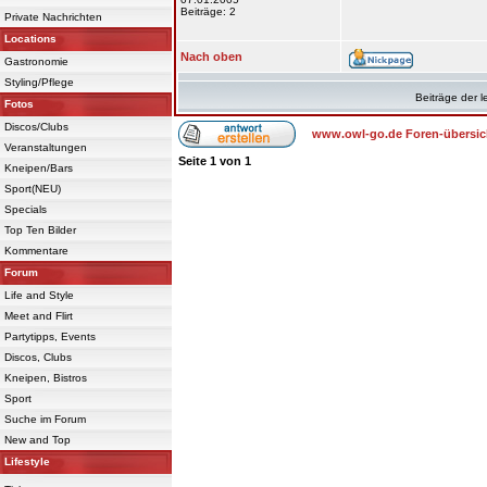
Beiträge: 2
Private Nachrichten
Locations
Nach oben
Gastronomie
Styling/Pflege
Beiträge der l
Fotos
Discos/Clubs
www.owl-go.de Foren-übersic
Veranstaltungen
Seite
1
von
1
Kneipen/Bars
Sport(NEU)
Specials
Top Ten Bilder
Kommentare
Forum
Life and Style
Meet and Flirt
Partytipps, Events
Discos, Clubs
Kneipen, Bistros
Sport
Suche im Forum
New and Top
Lifestyle