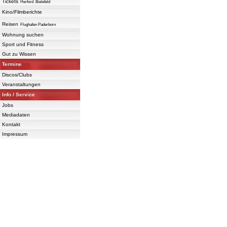
Tickets
Herford
Bielefeld
Kino/Filmberichte
Reisen
Flughafen Paderborn
Wohnung suchen
Sport und Fitness
Gut zu Wissen
Termine
Discos/Clubs
Veranstaltungen
Info / Service
Jobs
Mediadaten
Kontakt
Impressum