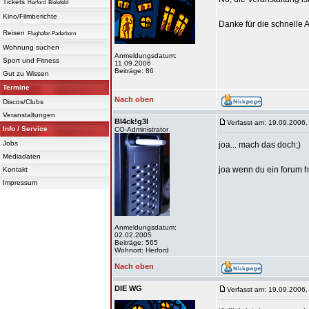
Tickets
Herford
Bielefeld
Kino/Filmberichte
Danke für die schnelle A
Reisen
Flughafen Paderborn
Wohnung suchen
Anmeldungsdatum:
Sport und Fitness
11.09.2006
Beiträge: 86
Gut zu Wissen
Termine
Nach oben
Discos/Clubs
Veranstaltungen
Bl4ck!g3l
Verfasst am: 19.09.2006,
Info / Service
CO-Administrator
Jobs
joa... mach das doch;)
Mediadaten
joa wenn du ein forum ha
Kontakt
Impressum
Anmeldungsdatum:
02.02.2005
Beiträge: 565
Wohnort: Herford
Nach oben
DIE WG
Verfasst am: 19.09.2006,