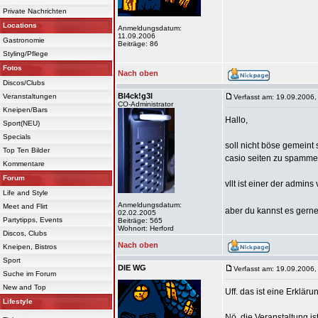
Private Nachrichten
Locations
Anmeldungsdatum:
11.09.2006
Gastronomie
Beiträge: 86
Styling/Pflege
Fotos
Nach oben
Discos/Clubs
Bl4ck!g3l
Veranstaltungen
Verfasst am: 19.09.2006,
CO-Administrator
Kneipen/Bars
Hallo,
Sport(NEU)
Specials
soll nicht böse gemeint 
Top Ten Bilder
casio seiten zu spamme
Kommentare
Forum
vllt ist einer der admi
Life and Style
Anmeldungsdatum:
Meet and Flirt
aber du kannst es gerne
02.02.2005
Partytipps, Events
Beiträge: 565
Wohnort: Herford
Discos, Clubs
Nach oben
Kneipen, Bistros
Sport
DIE WG
Verfasst am: 19.09.2006,
Suche im Forum
New and Top
Uff. das ist eine Erklär
Lifestyle
Nö, die Veranstaltung is