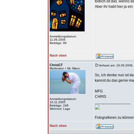
tödlich ist das. wenns 
Aber ihr habt hier ja ei
Anmeldungsdatum:
11.09.2006
Beiträge: 86
Nach oben
ChrisGT
Verfasst am: 19.09.2006,
Moderator + Mr. Nikon
So, ich denke nun ist d
kannst du das gerne mac
MFG
CHRIS
Anmeldungsdatum:
_________________
10.11.2005
Beiträge: 248
Wohnort: Lage
Fotografieren zu können 
Nach oben