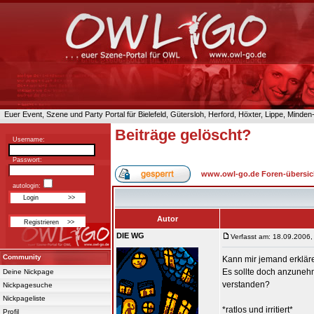
Euer Event, Szene und Party Portal für Bielefeld, Gütersloh, Herford, Höxter, Lippe, Minde
Beiträge gelöscht?
Username:
Passwort:
www.owl-go.de Foren-übersic
autologin:
Autor
DIE WG
Verfasst am: 18.09.2006,
Community
Kann mir jemand erklär
Es sollte doch anzunehm
Deine Nickpage
verstanden?
Nickpagesuche
Nickpageliste
*ratlos und irritiert*
Profil