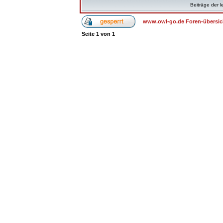
Beiträge der l
www.owl-go.de Foren-übersic
Seite
1
von
1