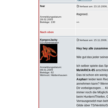
fear
Verfasst am: 23.10.2006,
#agreed.
Anmeldungsdatum:
28.02.2005
Beiträge: 130
^^
Nach oben
KangooJacky
Verfasst am: 15.11.2006,
CO-Administrator
Hey hey alle zusamme
Wie gut das jeder seine
Ich selber spiele das 
Anmeldungsdatum:
08.01.2005
MaVeRiCk-85
anschlies
Beiträge: 62
Das ist schon ein wenig
Wohnort: Hiddenhausen
Aspharr
leider kein Rec
annehmen kann? Wenn Du
Dir vorbeigezogen..... 
immer noch die Möglich
beim Huntern/Thiefen,
Vorrausgesetzt man behe
Gilde über TS/Ventrilo