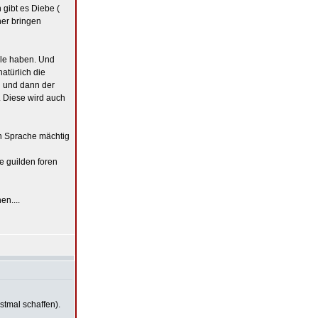
gibt es Diebe (
her bringen
ile haben. Und
atürlich die
n und dann der
. Diese wird auch
n Sprache mächtig
e guilden foren
en....
stmal schaffen).