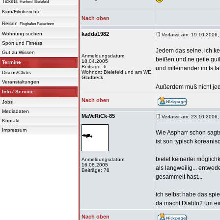
Tickets
Herford
Bielefeld
Kino/Filmberichte
Nach oben
Reisen
Flughafen Paderborn
Wohnung suchen
kadda1982
Verfasst am: 19.10.2006,
Sport und Fitness
Jedem das seine, ich k
Gut zu Wissen
Anmeldungsdatum:
beißen und ne geile gu
18.04.2005
Termine
Beiträge: 6
und miteinander im ts la
Wohnort: Bielefeld und am WE
Discos/Clubs
Gladbeck
Veranstaltungen
Außerdem muß nicht jed
Info / Service
Nach oben
Jobs
Mediadaten
MaVeRiCk-85
Verfasst am: 23.10.2006,
Kontakt
Impressum
Wie Aspharr schon sagte
ist son typisch koreanisc
bietet keinerlei möglich
Anmeldungsdatum:
16.08.2005
als langweilig... entwe
Beiträge: 78
gesammelt hast...
ich selbst habe das spie
da macht Diablo2 um ei
Nach oben