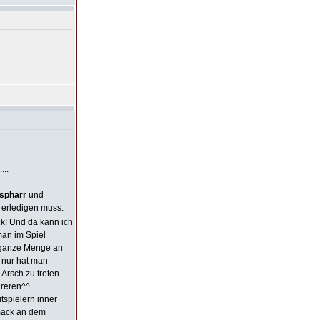
...
spharr
und
 erledigen muss.
! Und da kann ich
man im Spiel
e ganze Menge an
, nur hat man
Arsch zu treten
hreren^^
tspielern inner
hmack an dem