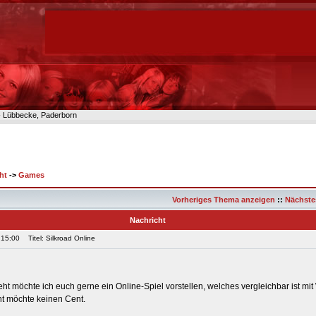
n- Lübbecke, Paderborn
ht
->
Games
Vorheriges Thema anzeigen
::
Nächste
Nachricht
 15:00
Titel: Silkroad Online
t möchte ich euch gerne ein Online-Spiel vorstellen, welches vergleichbar ist mi
ht möchte keinen Cent.