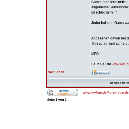
Game, man lernt nette 
allgemeine Serversprach
ist schüchtern ^^
Jeder hat sein Game was
Abgesehen davon besteh
Thread auf und schreibt
MFG
_________________
Be In Be On!
www.owl-g
Nach oben
Beiträge der l
www.owl-go.de Foren-übersic
Seite
1
von
1