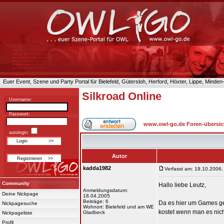
Euer Event, Szene und Party Portal für Bielefeld, Gütersloh, Herford, Höxter, Lippe, Minde
Silkroad Online
Username:
Passwort:
www.owl-go.de Foren-übersic
autologin:
Autor
kadda1982
Verfasst am: 19.10.2006,
Community
Hallo liebe Leutz,
Anmeldungsdatum:
Deine Nickpage
18.04.2005
Beiträge: 6
Da es hier um Games geh
Nickpagesuche
Wohnort: Bielefeld und am WE
kostet wenn man es nic
Gladbeck
Nickpageliste
Profil