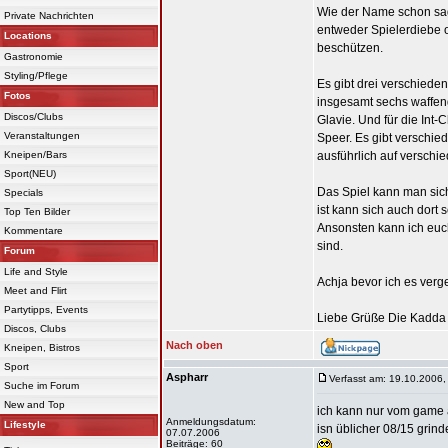
Wie der Name schon sag
Private Nachrichten
entweder Spielerdiebe o
Locations
beschützen.
Gastronomie
Styling/Pflege
Es gibt drei verschiede
Fotos
insgesamt sechs waffeng
Discos/Clubs
Glavie. Und für die Int
Veranstaltungen
Speer. Es gibt verschied
Kneipen/Bars
ausführlich auf verschi
Sport(NEU)
Das Spiel kann man sic
Specials
ist kann sich auch dort 
Top Ten Bilder
Ansonsten kann ich eu
Kommentare
sind.
Forum
Life and Style
Achja bevor ich es verge
Meet and Flirt
Partytipps, Events
Liebe Grüße Die Kadda
Discos, Clubs
Nach oben
Kneipen, Bistros
Sport
Aspharr
Verfasst am: 19.10.2006,
Suche im Forum
New and Top
ich kann nur vom game 
Anmeldungsdatum:
Lifestyle
isn üblicher 08/15 grin
07.07.2006
Beiträge: 60