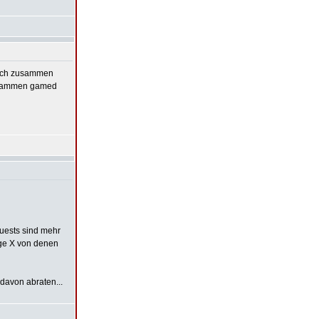
rsch zusammen
zusammen gamed
quests sind mehr
nge X von denen
 davon abraten...