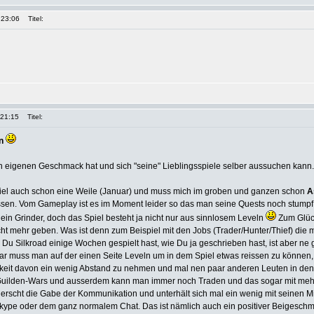
 23:06
Titel:
 21:15
Titel:
n
n eigenen Geschmack hat und sich "seine" Lieblingsspiele selber aussuchen kann..
Spiel auch schon eine Weile (Januar) und muss mich im groben und ganzen schon
A
sen. Vom Gameplay ist es im Moment leider so das man seine Quests noch stumpf
 ein Grinder, doch das Spiel besteht ja nicht nur aus sinnlosem Leveln
Zum Glück
ht mehr geben. Was ist denn zum Beispiel mit den Jobs (Trader/Hunter/Thief) die 
 Silkroad einige Wochen gespielt hast, wie Du ja geschrieben hast, ist aber n
Klar muss man auf der einen Seite Leveln um in dem Spiel etwas reissen zu können
keit davon ein wenig Abstand zu nehmen und mal nen paar anderen Leuten in den 
 Guilden-Wars und ausserdem kann man immer noch Traden und das sogar mit me
rscht die Gabe der Kommunikation und unterhält sich mal ein wenig mit seinen Mi
/Skype oder dem ganz normalem Chat. Das ist nämlich auch ein positiver Beigesc