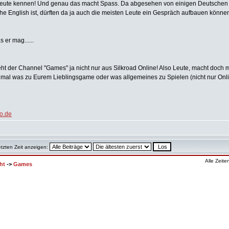
Leute kennen! Und genau das macht Spass. Da abgesehen von einigen Deutschen 
e English ist, dürften da ja auch die meisten Leute ein Gespräch aufbauen könne
 er mag......
t der Channel "Games" ja nicht nur aus Silkroad Online! Also Leute, macht doch
 mal was zu Eurem Lieblingsgame oder was allgemeines zu Spielen (nicht nur Onl
o.de
etzten Zeit anzeigen:
Alle Zeit
ht
->
Games