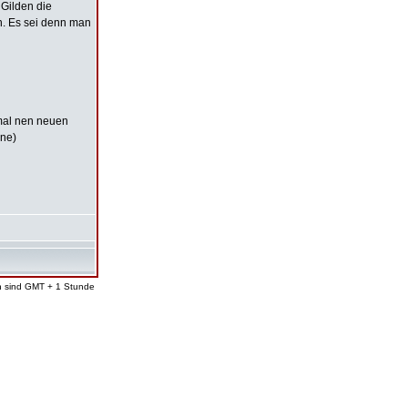
Gilden die
n. Es sei denn man
 mal nen neuen
ine)
en sind GMT + 1 Stunde