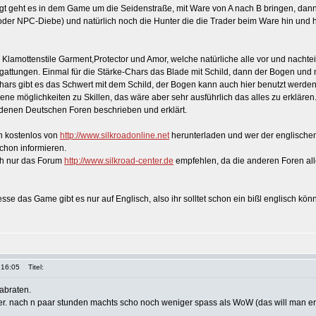
t geht es in dem Game um die Seidenstraße, mit Ware von A nach B bringen, dann 
der NPC-Diebe) und natürlich noch die Hunter die die Trader beim Ware hin und 
n Klamottenstile Garment,Protector und Amor, welche natürliche alle vor und nachte
attungen. Einmal für die Stärke-Chars das Blade mit Schild, dann der Bogen und n
-Chars gibt es das Schwert mit dem Schild, der Bogen kann auch hier benutzt werde
ene möglichkeiten zu Skillen, das wäre aber sehr ausführlich das alles zu erklären
edenen Deutschen Foren beschrieben und erklärt.
h kostenlos von
http://www.silkroadonline.net
herunterladen und wer der englische
schon informieren.
ch nur das Forum
http://www.silkroad-center.de
empfehlen, da die anderen Foren all
sse das Game gibt es nur auf Englisch, also ihr solltet schon ein bißl englisch könn
 16:05
Titel:
abraten.
der. nach n paar stunden machts scho noch weniger spass als WoW (das will man er