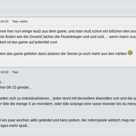
 16:23
Titel: mhhh
enne hier nun einige leutz aus dem game, und man muß schon ein bißchen den a
ilde finden wie die DreamCatcher die Feuerkrieger und und und..... wenn mann 
bert ist das game auf jedenfall cool.
em das game gefallen dann platzen die Server ja noch mehr aus den nähten
 19:30
Titel:
...
her 08-15 grinder...
keiten sich zu individualisieren... jeder rennt mit denselben klamotten rum und die 
der töte die menge X an monstern, oder töte solange eine rasse monster bis du me
l ein paar wochen aktiv getestet und kann jedem, der rollenspiele wirklich mag nur
niges mehr spaß...