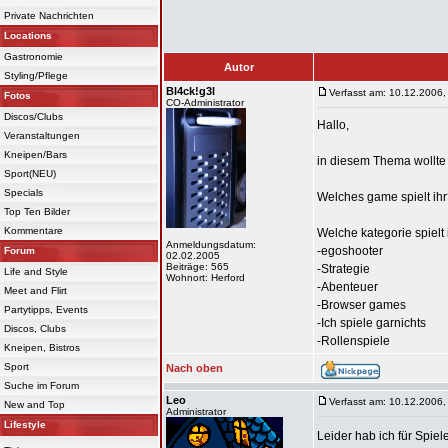
Private Nachrichten
Locations
Gastronomie
Autor
Styling/Pflege
Bl4ck!g3l
Verfasst am: 10.12.2006,
Fotos
CO-Administrator
Discos/Clubs
Hallo,
Veranstaltungen
Kneipen/Bars
in diesem Thema wollte 
Sport(NEU)
Specials
Welches game spielt ih
Top Ten Bilder
Kommentare
Welche kategorie spielt 
Anmeldungsdatum:
-egoshooter
Forum
02.02.2005
Beiträge: 565
-Strategie
Life and Style
Wohnort: Herford
-Abenteuer
Meet and Flirt
-Browser games
Partytipps, Events
-Ich spiele garnichts
Discos, Clubs
-Rollenspiele
Kneipen, Bistros
Sport
Nach oben
Suche im Forum
Leo
Verfasst am: 10.12.2006,
New and Top
Administrator
Lifestyle
Leider hab ich für Spiel