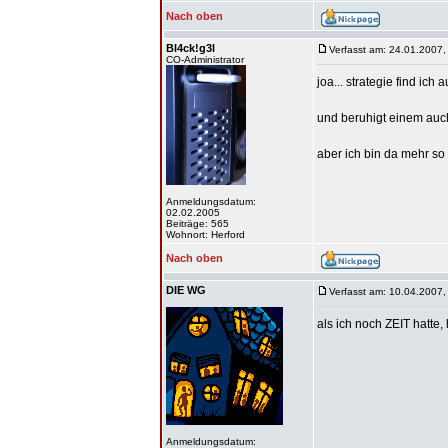
Nach oben
Bl4ck!g3l
Verfasst am: 24.01.2007,
CO-Administrator
joa... strategie find ich a
und beruhigt einem auch
aber ich bin da mehr so
Anmeldungsdatum:
02.02.2005
Beiträge: 565
Wohnort: Herford
Nach oben
DIE WG
Verfasst am: 10.04.2007,
als ich noch ZEIT hatte
Anmeldungsdatum: