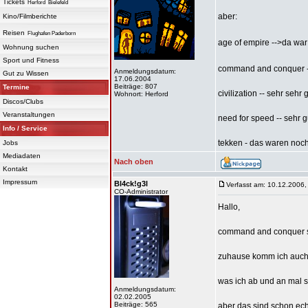
Tickets
Herford
Bielefeld
aber:
Kino/Filmberichte
Reisen
Flughafen Paderborn
age of empire -->da war
Wohnung suchen
Sport und Fitness
command and conquer -->
Anmeldungsdatum:
Gut zu Wissen
17.06.2004
Beiträge: 807
Termine
civilization -- sehr sehr 
Wohnort: Herford
Discos/Clubs
Veranstaltungen
need for speed -- sehr gu
Info / Service
tekken - das waren noch
Jobs
Mediadaten
Nach oben
Kontakt
Impressum
Bl4ck!g3l
Verfasst am: 10.12.2006,
CO-Administrator
Hallo,
command and conquer spi
zuhause komm ich auch 
was ich ab und an mal sp
Anmeldungsdatum:
02.02.2005
Beiträge: 565
aber das sind schon echt