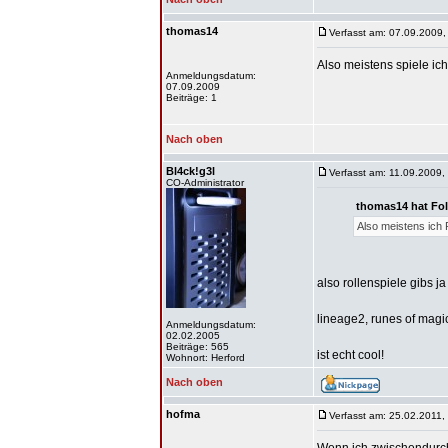
thomas14
Verfasst am: 07.09.2009,
Also meistens spiele ic
Anmeldungsdatum:
07.09.2009
Beiträge: 1
Nach oben
Bl4ck!g3l
Verfasst am: 11.09.2009,
CO-Administrator
thomas14 hat Fo
Also meistens ich 
also rollenspiele gibs ja
lineage2, runes of magi
Anmeldungsdatum:
02.02.2005
Beiträge: 565
ist echt cool!
Wohnort: Herford
Nach oben
hofma
Verfasst am: 25.02.2011,