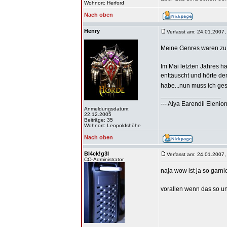
Wohnort: Herford
Nach oben
Henry
Verfasst am: 24.01.2007,
Meine Genres waren zu 
Im Mai letzten Jahres h
enttäuscht und hörte d
habe...nun muss ich ges
_________________
--- Aiya Earendil Elenion
Anmeldungsdatum:
22.12.2005
Beiträge: 35
Wohnort: Leopoldshöhe
Nach oben
Bl4ck!g3l
Verfasst am: 24.01.2007,
CO-Administrator
naja wow ist ja so garnic
vorallen wenn das so un