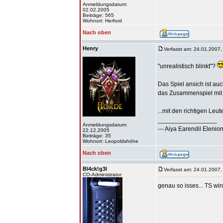
Anmeldungsdatum:
02.02.2005
Beiträge: 565
Wohnort: Herford
Nach oben
Henry
Verfasst am: 24.01.2007,
"unrealistisch blinkt"?
Das Spiel ansich ist auc
das Zusammenspiel mit 
...mit den richtigen Leu
_________________
Anmeldungsdatum:
--- Aiya Earendil Elenion
22.12.2005
Beiträge: 35
Wohnort: Leopoldshöhe
Nach oben
Bl4ck!g3l
Verfasst am: 24.01.2007,
CO-Administrator
genau so isses... TS wir