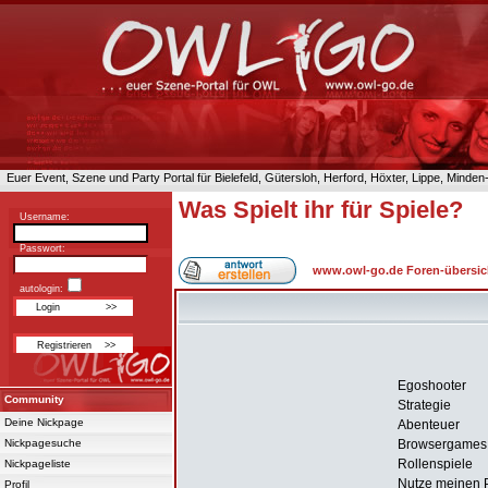
Euer Event, Szene und Party Portal für Bielefeld, Gütersloh, Herford, Höxter, Lippe, Minde
Was Spielt ihr für Spiele?
Username:
Passwort:
www.owl-go.de Foren-übersic
autologin:
Egoshooter
Community
Strategie
Deine Nickpage
Abenteuer
Nickpagesuche
Browsergames
Rollenspiele
Nickpageliste
Nutze meinen PC
Profil