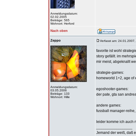
Anmeldungsdatum:
02.02.2005
Beiträge: 565
Wohnort: Herford
Nach oben
Zeppo
Verfasst am: 24.01.2007,
favorite ist wohl strate
story gefällt. im mehrsp
mir meist, abgeknallt we
strategie-games:
homeworld 1+2, age of em
Anmeldungsdatum:
egoshooter-games:
03.05.2006
Beiträge: 133
der pate, gta san andreas
Wohnort: Hille
andere games:
fussball manager-reihe, f
leider komme ich auch n
_________________
Jemand der weiß, daß er 