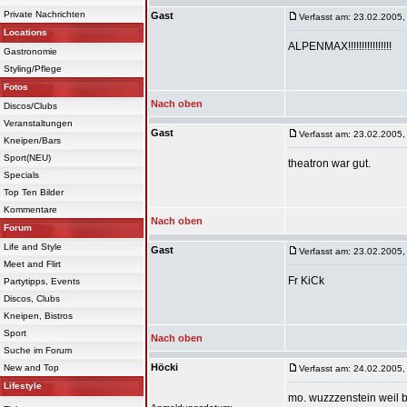
Private Nachrichten
Gast
Verfasst am: 23.02.2005,
Locations
ALPENMAX!!!!!!!!!!!!!!!!
Gastronomie
Styling/Pflege
Fotos
Nach oben
Discos/Clubs
Veranstaltungen
Gast
Verfasst am: 23.02.2005,
Kneipen/Bars
Sport(NEU)
theatron war gut.
Specials
Top Ten Bilder
Kommentare
Nach oben
Forum
Life and Style
Gast
Verfasst am: 23.02.2005,
Meet and Flirt
Fr KiCk
Partytipps, Events
Discos, Clubs
Kneipen, Bistros
Sport
Nach oben
Suche im Forum
Höcki
New and Top
Verfasst am: 24.02.2005,
Lifestyle
mo. wuzzzenstein weil bi