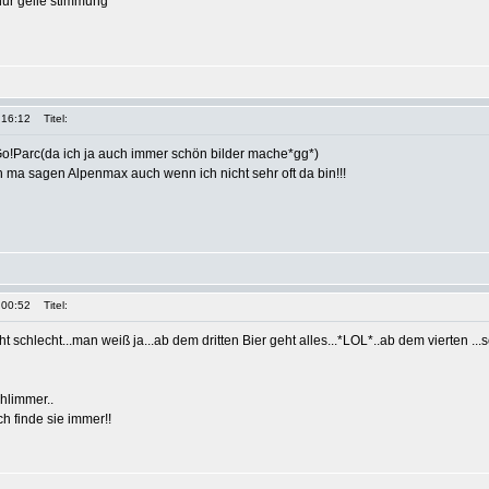
nur geile stimmung
 16:12
Titel:
Go!Parc(da ich ja auch immer schön bilder mache*gg*)
 ma sagen Alpenmax auch wenn ich nicht sehr oft da bin!!!
 00:52
Titel:
ht schlecht...man weiß ja...ab dem dritten Bier geht alles...*LOL*..ab dem vierten ..
chlimmer..
Ich finde sie immer!!