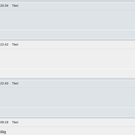
 20:34
Titel:
 22:42
Titel:
 22:43
Titel:
 08:18
Titel:
llig