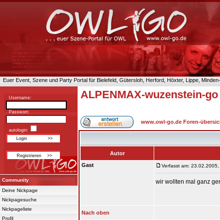
Euer Event, Szene und Party Portal für Bielefeld, Gütersloh, Herford, Höxter, Lippe, Minde
ALPENMAX-wuzenstein-go 
Username:
Passwort:
www.owl-go.de Foren-übersic
autologin:
Autor
Gast
Verfasst am: 23.02.2005,
Community
wir wollten mal ganz ge
Deine Nickpage
Nickpagesuche
Nickpageliste
Nach oben
Profil