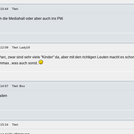
 10:44
Titel:
in die Mediahall oder aber auch ins PW.
 12:09
Titel: Lady19
Parc, zwar sind sehr viele "Kinder" da, aber mit den richtigen Leuten macht es sch
enmax...was auch sonst..
 14:07
Titel: Box
Laden
 15:24
Titel: