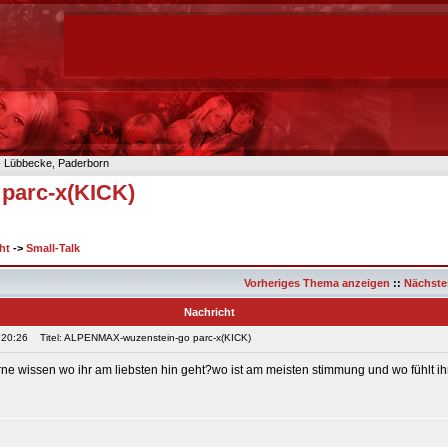
n- Lübbecke, Paderborn
parc-x(KICK)
ht
->
Small-Talk
Vorheriges Thema anzeigen
::
Nächste
Nachricht
 20:26
Titel: ALPENMAX-wuzenstein-go parc-x(KICK)
rne wissen wo ihr am liebsten hin geht?wo ist am meisten stimmung und wo fühlt i