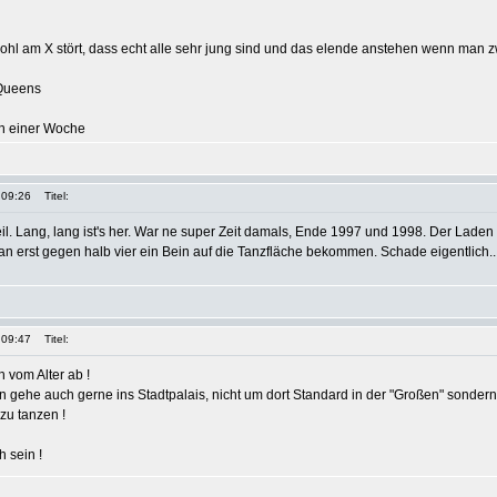
ohl am X stört, dass echt alle sehr jung sind und das elende anstehen wenn man 
 Queens
 in einer Woche
 09:26
Titel:
eil. Lang, lang ist's her. War ne super Zeit damals, Ende 1997 und 1998. Der Lade
an erst gegen halb vier ein Bein auf die Tanzfläche bekommen. Schade eigentlich..
 09:47
Titel:
 vom Alter ab !
n gehe auch gerne ins Stadtpalais, nicht um dort Standard in der "Großen" sonder
zu tanzen !
 sein !