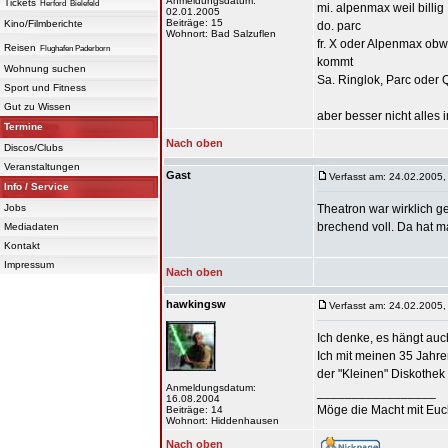
Anmeldungsdatum:
Tickets
Herford
Bielefeld
mi. alpenmax weil billig
02.01.2005
Beiträge: 15
Kino/Filmberichte
do. parc
Wohnort: Bad Salzuflen
fr. X oder Alpenmax obw
Reisen
Flughafen Paderborn
kommt
Wohnung suchen
Sa. Ringlok, Parc oder
Sport und Fitness
Gut zu Wissen
aber besser nicht alles
Termine
Nach oben
Discos/Clubs
Veranstaltungen
Gast
Verfasst am: 24.02.2005,
Info / Service
Jobs
Theatron war wirklich g
brechend voll. Da hat m
Mediadaten
Kontakt
Impressum
Nach oben
hawkingsw
Verfasst am: 24.02.2005,
Ich denke, es hängt auch
Ich mit meinen 35 Jahre
der "Kleinen" Diskothek 
Anmeldungsdatum:
_________________
16.08.2004
Möge die Macht mit Euch
Beiträge: 14
Wohnort: Hiddenhausen
Nach oben