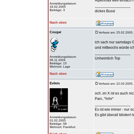
Alpenmax weil einfach 
Anmeldungsdatum:
_________________
16.02.2005
Beiträge: 3
dickes Bussi
Nach oben
Cougar
Verfasst am: 25.02.2005,
ich sach nur samstags 
und mittwochs würde ich
_________________
Anmeldungsdatum:
Unheimlich Top
06.11.2004
Beiträge: 15
Wohnort: Lage
Nach oben
Evileis
Verfasst am: 22.03.2005,
och..im X ist es auch nic
Parc..*hrhr*
_________________
Es ist wie immer - nur s
Es gibt überall Idioten!-
Anmeldungsdatum:
01.02.2005
Beiträge: 58
Wohnort: Frankfurt