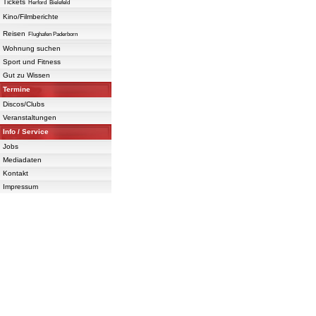
Tickets
Herford
Bielefeld
Kino/Filmberichte
Reisen
Flughafen Paderborn
Wohnung suchen
Sport und Fitness
Gut zu Wissen
Termine
Discos/Clubs
Veranstaltungen
Info / Service
Jobs
Mediadaten
Kontakt
Impressum