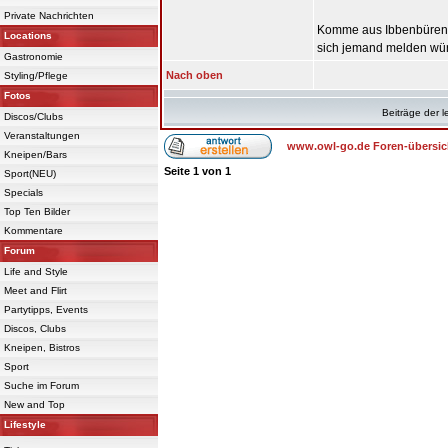
Private Nachrichten
Komme aus Ibbenbüren-
Locations
sich jemand melden wü
Gastronomie
Nach oben
Styling/Pflege
Fotos
Beiträge der l
Discos/Clubs
Veranstaltungen
www.owl-go.de Foren-übersic
Kneipen/Bars
Seite
1
von
1
Sport(NEU)
Specials
Top Ten Bilder
Kommentare
Forum
Life and Style
Meet and Flirt
Partytipps, Events
Discos, Clubs
Kneipen, Bistros
Sport
Suche im Forum
New and Top
Lifestyle