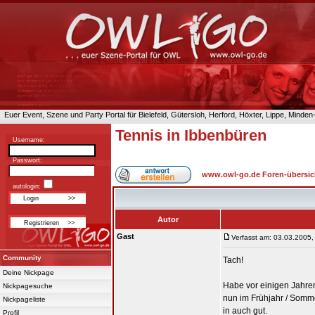
Euer Event, Szene und Party Portal für Bielefeld, Gütersloh, Herford, Höxter, Lippe, Minde
Tennis in Ibbenbüren
Username:
Passwort:
www.owl-go.de Foren-übersic
autologin:
Autor
Gast
Verfasst am: 03.03.2005,
Community
Tach!
Deine Nickpage
Habe vor einigen Jahren
Nickpagesuche
nun im Frühjahr / Sommer
Nickpageliste
in auch gut.
Profil