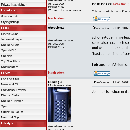
Anmeldungsdatum:
08.01.2005
Be In Be On!
www.owl-g
Private Nachrichten
Beiträge: 62
Wohnort: Hiddenhausen
Locations
Zuletzt bearbeitet von Kan
Gastronomie
Nach oben
Styling/Pflege
cheeelena
Fotos
Verfasst am: 20.01.2007,
Discos/Clubs
schöne Augen, n nettes 
Veranstaltungen
Anmeldungsdatum:
sollte also auch nich sei
06.05.2006
Kneipen/Bars
Beiträge: 123
und wenn er dann auch n
Sport(NEU)
"hast du nen freund" be
Specials
_________________
Top Ten Bilder
Leb aus dem Vollen, sti
Kommentare
Nach oben
Forum
Life and Style
Bl4ck!g3l
Verfasst am: 21.01.2007,
Meet and Flirt
CO-Administrator
Partytipps, Events
Joa, das ist schon mal 
Discos, Clubs
Kneipen, Bistros
Sport
Suche im Forum
New and Top
Lifestyle
Anmeldungsdatum:
02.02.2005