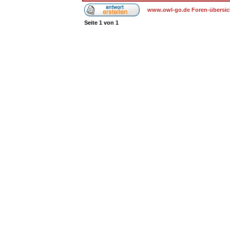
www.owl-go.de Foren-übersic
Seite
1
von
1