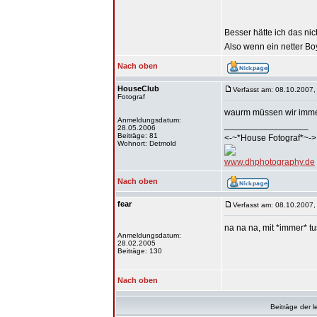
Besser hätte ich das n
Also wenn ein netter Boy 
Nach oben
HouseClub
Verfasst am: 08.10.2007,
Fotograf
waurm müssen wir immer 
Anmeldungsdatum:
_________________
28.05.2006
Beiträge: 81
<-~*House Fotograf*~->
Wohnort: Detmold
www.dhphotography.de
Nach oben
fear
Verfasst am: 08.10.2007,
na na na, mit *immer* t
Anmeldungsdatum:
28.02.2005
Beiträge: 130
Nach oben
Beiträge der l