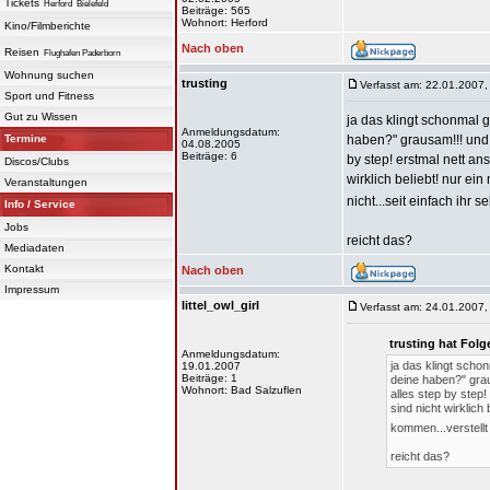
Tickets
Herford
Bielefeld
Beiträge: 565
Wohnort: Herford
Kino/Filmberichte
Nach oben
Reisen
Flughafen Paderborn
Wohnung suchen
trusting
Verfasst am: 22.01.2007,
Sport und Fitness
Gut zu Wissen
ja das klingt schonmal 
Anmeldungsdatum:
Termine
haben?" grausam!!! und n
04.08.2005
Beiträge: 6
by step! erstmal nett an
Discos/Clubs
wirklich beliebt! nur ei
Veranstaltungen
nicht...seit einfach ihr s
Info / Service
Jobs
reicht das?
Mediadaten
Kontakt
Nach oben
Impressum
littel_owl_girl
Verfasst am: 24.01.2007,
trusting hat Fol
Anmeldungsdatum:
ja das klingt scho
19.01.2007
Beiträge: 1
deine haben?" graus
Wohnort: Bad Salzuflen
alles step by step!
sind nicht wirklich
kommen...verstellt 
reicht das?