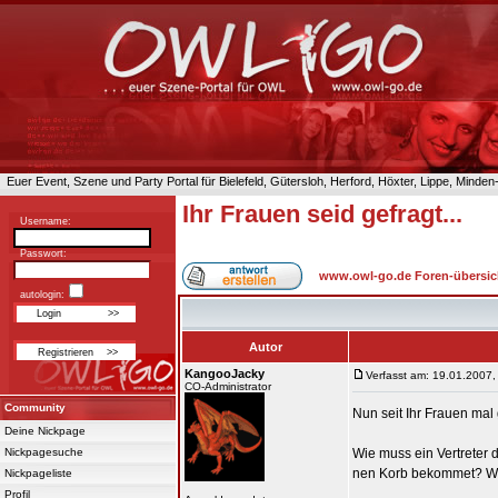
Euer Event, Szene und Party Portal für Bielefeld, Gütersloh, Herford, Höxter, Lippe, Minde
Ihr Frauen seid gefragt...
Username:
Passwort:
www.owl-go.de Foren-übersic
autologin:
Autor
KangooJacky
Verfasst am: 19.01.2007,
CO-Administrator
Community
Nun seit Ihr Frauen mal
Deine Nickpage
Nickpagesuche
Wie muss ein Vertreter
nen Korb bekommet? Wora
Nickpageliste
_________________
Profil