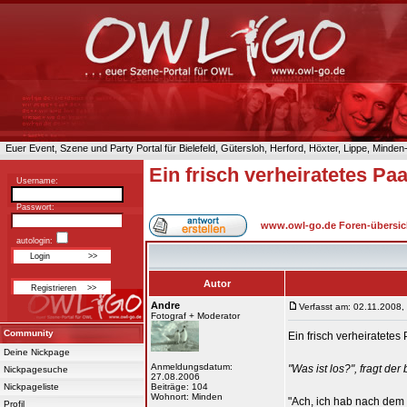
Euer Event, Szene und Party Portal für Bielefeld, Gütersloh, Herford, Höxter, Lippe, Minde
Ein frisch verheiratetes Paar
Username:
Passwort:
www.owl-go.de Foren-übersic
autologin:
Autor
Andre
Verfasst am: 02.11.2008,
Fotograf + Moderator
Community
Ein frisch verheiratete
Deine Nickpage
Anmeldungsdatum:
"Was ist los?", fragt de
Nickpagesuche
27.08.2006
Nickpageliste
Beiträge: 104
Wohnort: Minden
"Ach, ich hab nach dem
Profil