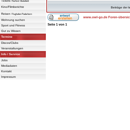
Tickets
Herford
Bielefeld
Kino/Filmberichte
Beiträge der l
Reisen
Flughafen Paderborn
www.owl-go.de Foren-übersic
Wohnung suchen
Seite
1
von
1
Sport und Fitness
Gut zu Wissen
Termine
Discos/Clubs
Veranstaltungen
Info / Service
Jobs
Mediadaten
Kontakt
Impressum