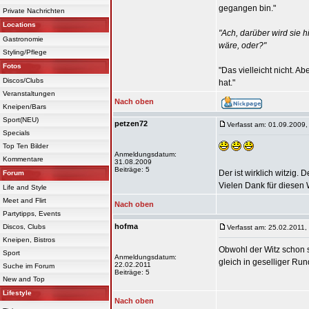
gegangen bin."
Private Nachrichten
Locations
"Ach, darüber wird sie 
Gastronomie
wäre, oder?"
Styling/Pflege
Fotos
"Das vielleicht nicht. 
Discos/Clubs
hat."
Veranstaltungen
Nach oben
Kneipen/Bars
Sport(NEU)
petzen72
Verfasst am: 01.09.2009,
Specials
Top Ten Bilder
Anmeldungsdatum:
Kommentare
31.08.2009
Beiträge: 5
Der ist wirklich witzig
Forum
Vielen Dank für diesen 
Life and Style
Meet and Flirt
Nach oben
Partytipps, Events
hofma
Discos, Clubs
Verfasst am: 25.02.2011,
Kneipen, Bistros
Obwohl der Witz schon 
Sport
Anmeldungsdatum:
gleich in geselliger Run
22.02.2011
Suche im Forum
Beiträge: 5
New and Top
Lifestyle
Nach oben