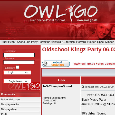
Euer Event, Szene und Party Portal für Bielefeld, Gütersloh, Herford, Höxter, Lippe, Minde
Oldschool Kingz Party 06.
Username:
Passwort:
www.owl-go.de Foren-übersic
autologin:
Autor
ToS-ChampionSound
Verfasst am: 06.02.2009,
Community
----- >>> OLSDSCHOOL 
Anmeldungsdatum:
Black Music Party
Deine Nickpage
05.06.2006
Beiträge: 6
am 06.03.2009 @ Studi
Nickpagesuche
Nickpageliste
90's Urban Sound
Profil