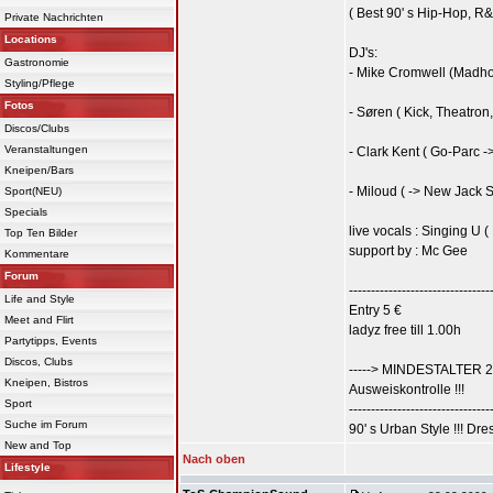
( Best 90' s Hip-Hop, R
Private Nachrichten
Locations
DJ's:
Gastronomie
- Mike Cromwell (Madho
Styling/Pflege
Fotos
- Søren ( Kick, Theatron
Discos/Clubs
Veranstaltungen
- Clark Kent ( Go-Parc -
Kneipen/Bars
- Miloud ( -> New Jack S
Sport(NEU)
Specials
live vocals : Singing U
Top Ten Bilder
support by : Mc Gee
Kommentare
Forum
--------------------------------
Life and Style
Entry 5 €
Meet and Flirt
ladyz free till 1.00h
Partytipps, Events
Discos, Clubs
-----> MINDESTALTER 21 !
Kneipen, Bistros
Ausweiskontrolle !!!
Sport
--------------------------------
Suche im Forum
90' s Urban Style !!! Dres
New and Top
Nach oben
Lifestyle