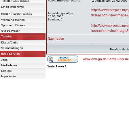
ToS-ChampionSound
Tickets
Verfasst am: 23.02.2009,
Herford
Bielefeld
Kino/Filmberichte
http://viewmorepics.my
Anmeldungsdatum:
Reisen
Flughafen Paderborn
fuseaction=viewImage
05.06.2006
Beiträge: 6
Wohnung suchen
Sport und Fitness
http://viewmorepics.my
fuseaction=viewImage
Gut zu Wissen
Termine
Nach oben
Discos/Clubs
Veranstaltungen
Beiträge der l
Info / Service
www.owl-go.de Foren-übersic
Jobs
Mediadaten
Seite
1
von
1
Kontakt
Impressum