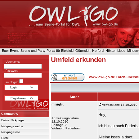
Euer Event, Szene und Party Portal für Bielefeld, Gütersloh, Herford, Höxter, Lippe, Minde
Umfeld erkunden
Username:
Passwort:
www.owl-go.de Foren-übersic
autologin:
Autor
mrright
Verfasst am: 13.10.2010,
Community
Hey,
Anmeldungsdatum:
Deine Nickpage
12.10.2010
Beiträge: 3
ich bi neu nach Paderb
Nickpagesuche
Wohnort: Paderborn
Nickpageliste
Alleine isses ja doof.
Profil