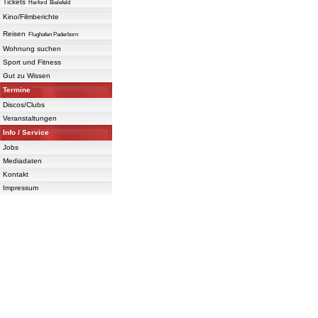
Tickets
Herford
Bielefeld
Kino/Filmberichte
Reisen
Flughafen Paderborn
Wohnung suchen
Sport und Fitness
Gut zu Wissen
Termine
Discos/Clubs
Veranstaltungen
Info / Service
Jobs
Mediadaten
Kontakt
Impressum