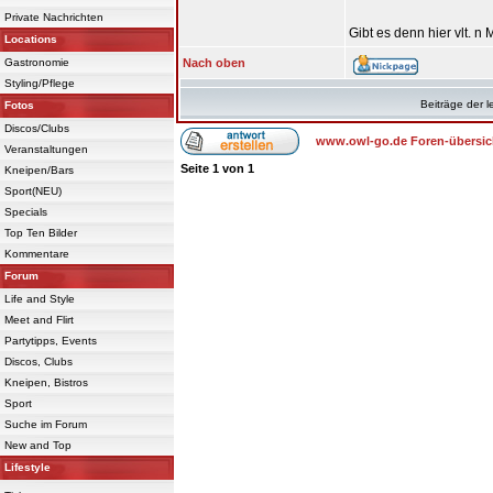
Private Nachrichten
Gibt es denn hier vlt. n
Locations
Gastronomie
Nach oben
Styling/Pflege
Beiträge der l
Fotos
Discos/Clubs
www.owl-go.de Foren-übersic
Veranstaltungen
Seite
1
von
1
Kneipen/Bars
Sport(NEU)
Specials
Top Ten Bilder
Kommentare
Forum
Life and Style
Meet and Flirt
Partytipps, Events
Discos, Clubs
Kneipen, Bistros
Sport
Suche im Forum
New and Top
Lifestyle