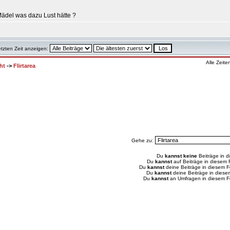
 Mädel was dazu Lust hätte ?
etzten Zeit anzeigen:
Alle Zeit
ht
->
Flirtarea
Gehe zu:
Du
kannst keine
Beiträge in d
Du
kannst
auf Beiträge in diesem
Du
kannst
deine Beiträge in diesem 
Du
kannst
deine Beiträge in dies
Du
kannst
an Umfragen in diesem 