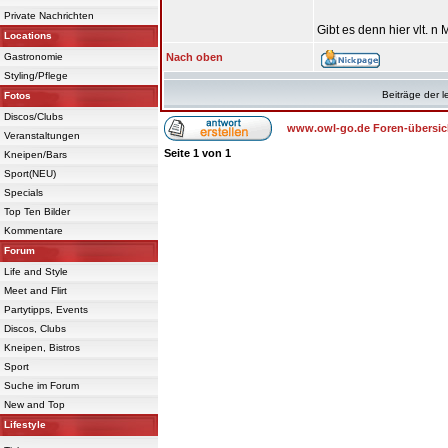
Private Nachrichten
Gibt es denn hier vlt. n
Locations
Gastronomie
Nach oben
Styling/Pflege
Beiträge der l
Fotos
Discos/Clubs
www.owl-go.de Foren-übersic
Veranstaltungen
Seite
1
von
1
Kneipen/Bars
Sport(NEU)
Specials
Top Ten Bilder
Kommentare
Forum
Life and Style
Meet and Flirt
Partytipps, Events
Discos, Clubs
Kneipen, Bistros
Sport
Suche im Forum
New and Top
Lifestyle