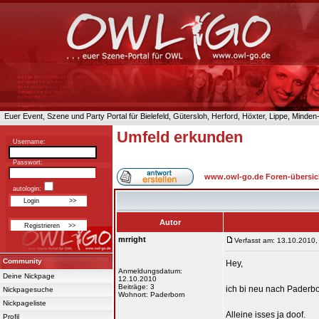
Euer Event, Szene und Party Portal für Bielefeld, Gütersloh, Herford, Höxter, Lippe, Minde
Umfeld erkunden
Username:
Passwort:
www.owl-go.de Foren-übersic
autologin:
Autor
mrright
Verfasst am: 13.10.2010,
Community
Hey,
Anmeldungsdatum:
Deine Nickpage
12.10.2010
Beiträge: 3
ich bi neu nach Paderb
Nickpagesuche
Wohnort: Paderborn
Nickpageliste
Alleine isses ja doof.
Profil