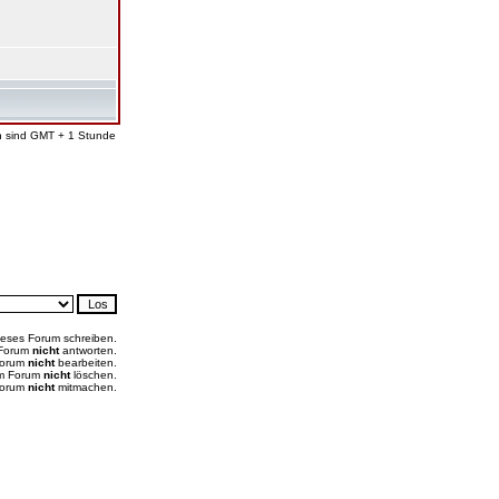
en sind GMT + 1 Stunde
ieses Forum schreiben.
 Forum
nicht
antworten.
Forum
nicht
bearbeiten.
em Forum
nicht
löschen.
Forum
nicht
mitmachen.