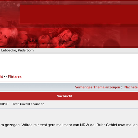
n- Lübbecke, Paderborn
ht
->
Flirtarea
Vorheriges Thema anzeigen
::
Nächste
Nachricht
 00:33
Titel: Umfeld erkunden
orn gezogen. Würde mir echt gern mal mehr von NRW v.a. Ruhr-Gebiet usw. mal a