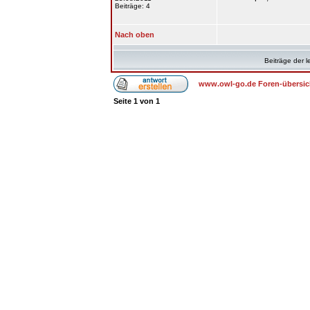
Beiträge: 4
Nach oben
Beiträge der l
www.owl-go.de Foren-übersic
Seite
1
von
1