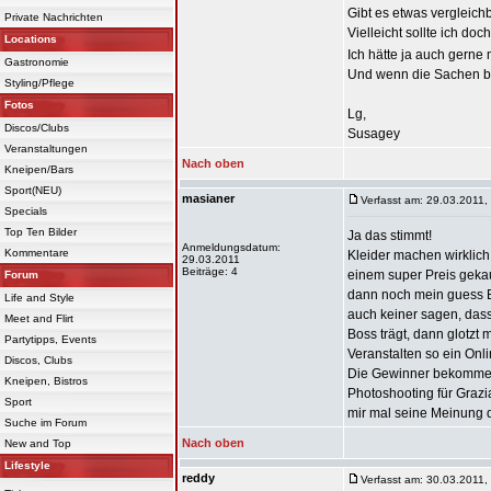
Gibt es etwas vergleich
Private Nachrichten
Vielleicht sollte ich do
Locations
Ich hätte ja auch gerne
Gastronomie
Und wenn die Sachen be
Styling/Pflege
Fotos
Lg,
Discos/Clubs
Susagey
Veranstaltungen
Nach oben
Kneipen/Bars
Sport(NEU)
masianer
Verfasst am: 29.03.2011,
Specials
Top Ten Bilder
Ja das stimmt!
Anmeldungsdatum:
Kommentare
Kleider machen wirklich
29.03.2011
Beiträge: 4
einem super Preis gekau
Forum
dann noch mein guess B
Life and Style
auch keiner sagen, dass
Meet and Flirt
Boss trägt, dann glotzt 
Partytipps, Events
Veranstalten so ein Onl
Discos, Clubs
Die Gewinner bekommen d
Kneipen, Bistros
Photoshooting für Graz
Sport
mir mal seine Meinung
Suche im Forum
Nach oben
New and Top
Lifestyle
reddy
Verfasst am: 30.03.2011,