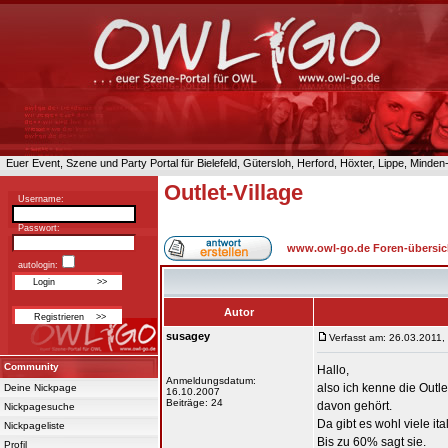
Euer Event, Szene und Party Portal für Bielefeld, Gütersloh, Herford, Höxter, Lippe, Minde
Outlet-Village
Username:
Passwort:
www.owl-go.de Foren-übersic
autologin:
Autor
susagey
Verfasst am: 26.03.2011,
Community
Hallo,
Anmeldungsdatum:
also ich kenne die Outl
Deine Nickpage
16.10.2007
Beiträge: 24
davon gehört.
Nickpagesuche
Da gibt es wohl viele it
Nickpageliste
Bis zu 60% sagt sie.
Profil