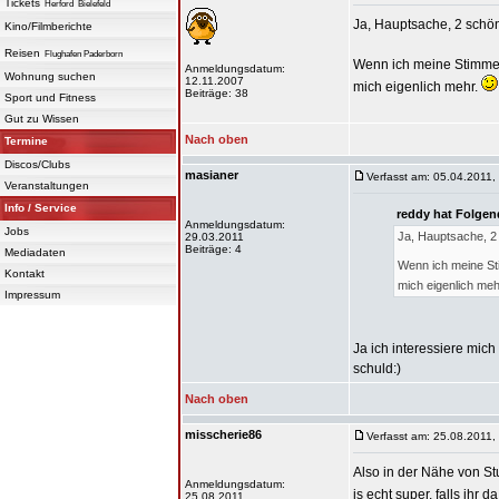
Tickets
Herford
Bielefeld
Ja, Hauptsache, 2 schö
Kino/Filmberichte
Reisen
Flughafen Paderborn
Wenn ich meine Stimme f
Anmeldungsdatum:
Wohnung suchen
12.11.2007
mich eigenlich mehr.
Beiträge: 38
Sport und Fitness
Gut zu Wissen
Nach oben
Termine
Discos/Clubs
masianer
Verfasst am: 05.04.2011,
Veranstaltungen
Info / Service
reddy hat Folgen
Anmeldungsdatum:
Jobs
Ja, Hauptsache, 2 
29.03.2011
Beiträge: 4
Mediadaten
Wenn ich meine Sti
Kontakt
mich eigenlich meh
Impressum
Ja ich interessiere mich
schuld:)
Nach oben
misscherie86
Verfasst am: 25.08.2011,
Also in der Nähe von Stu
Anmeldungsdatum:
is echt super, falls ihr
25.08.2011