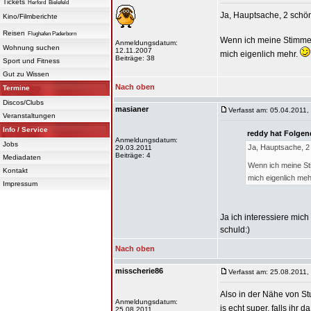
Tickets
Herford
Bielefeld
Ja, Hauptsache, 2 schö
Kino/Filmberichte
Reisen
Flughafen Paderborn
Wenn ich meine Stimme f
Anmeldungsdatum:
Wohnung suchen
12.11.2007
mich eigenlich mehr.
Beiträge: 38
Sport und Fitness
Gut zu Wissen
Nach oben
Termine
Discos/Clubs
masianer
Verfasst am: 05.04.2011,
Veranstaltungen
Info / Service
reddy hat Folgen
Anmeldungsdatum:
Jobs
Ja, Hauptsache, 2 
29.03.2011
Beiträge: 4
Mediadaten
Wenn ich meine Sti
Kontakt
mich eigenlich meh
Impressum
Ja ich interessiere mich
schuld:)
Nach oben
misscherie86
Verfasst am: 25.08.2011,
Also in der Nähe von Stu
Anmeldungsdatum:
is echt super, falls ihr
25.08.2011