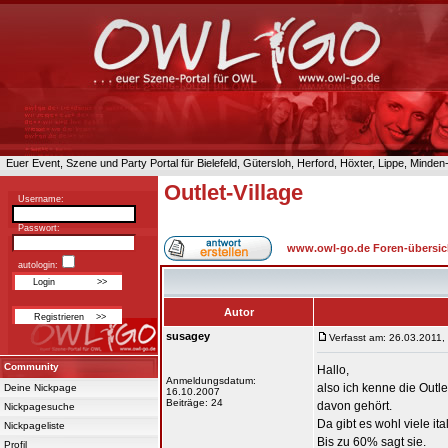
Euer Event, Szene und Party Portal für Bielefeld, Gütersloh, Herford, Höxter, Lippe, Minde
Outlet-Village
Username:
Passwort:
www.owl-go.de Foren-übersic
autologin:
Autor
susagey
Verfasst am: 26.03.2011,
Community
Hallo,
Anmeldungsdatum:
also ich kenne die Outl
Deine Nickpage
16.10.2007
Beiträge: 24
davon gehört.
Nickpagesuche
Da gibt es wohl viele it
Nickpageliste
Bis zu 60% sagt sie.
Profil