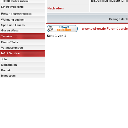
Erst einmal musste ich 
Tickets
Herford
Bielefeld
Kino/Filmberichte
Nach oben
Reisen
Flughafen Paderborn
Beiträge der l
Wohnung suchen
Sport und Fitness
www.owl-go.de Foren-übersic
Gut zu Wissen
Seite
1
von
1
Termine
Discos/Clubs
Veranstaltungen
Info / Service
Jobs
Mediadaten
Kontakt
Impressum