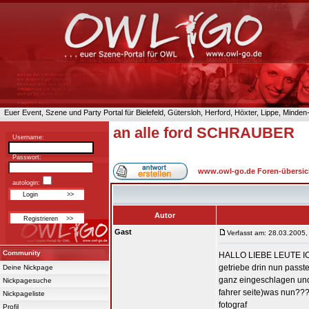
Euer Event, Szene und Party Portal für Bielefeld, Gütersloh, Herford, Höxter, Lippe, Minde
an alle ford SCHRAUBER
Username:
Passwort:
www.owl-go.de Foren-übersic
autologin:
Autor
Gast
Verfasst am: 28.03.2005,
Community
HALLO LIEBE LEUTE IC
getriebe drin nun passte
Deine Nickpage
ganz eingeschlagen und 
Nickpagesuche
fahrer seite)was nun???
Nickpageliste
fotograf
Profil