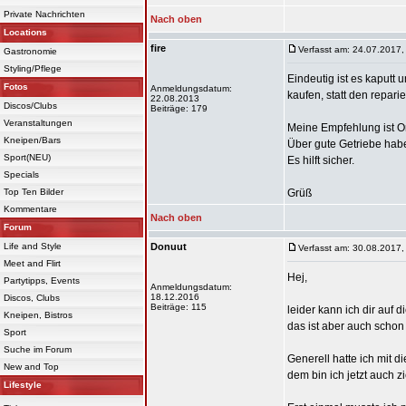
Private Nachrichten
Nach oben
Locations
fire
Verfasst am: 24.07.2017,
Gastronomie
Styling/Pflege
Eindeutig ist es kaputt
Fotos
Anmeldungsdatum:
kaufen, statt den repari
22.08.2013
Discos/Clubs
Beiträge: 179
Veranstaltungen
Meine Empfehlung ist O
Kneipen/Bars
Über gute Getriebe hab
Sport(NEU)
Es hilft sicher.
Specials
Top Ten Bilder
Grüß
Kommentare
Nach oben
Forum
Life and Style
Donuut
Verfasst am: 30.08.2017,
Meet and Flirt
Hej,
Partytipps, Events
Anmeldungsdatum:
18.12.2016
Discos, Clubs
Beiträge: 115
leider kann ich dir auf 
Kneipen, Bistros
das ist aber auch schon
Sport
Suche im Forum
Generell hatte ich mit
New and Top
dem bin ich jetzt auch zi
Lifestyle