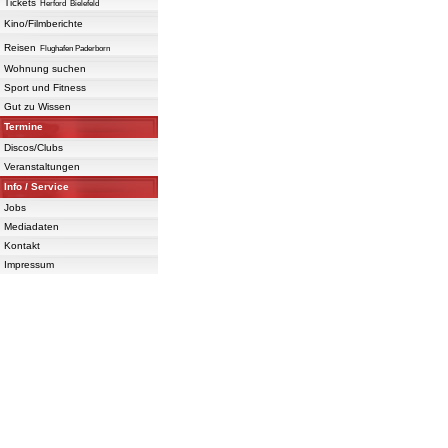
Tickets
Herford
Bielefeld
Kino/Filmberichte
Reisen
Flughafen Paderborn
Wohnung suchen
Sport und Fitness
Gut zu Wissen
Termine
Discos/Clubs
Veranstaltungen
Info / Service
Jobs
Mediadaten
Kontakt
Impressum