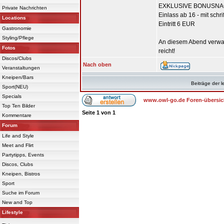
EXKLUSIVE BONUSNACH
Private Nachrichten
Einlass ab 16 - mit schri
Locations
Eintritt 6 EUR
Gastronomie
Styling/Pflege
An diesem Abend verwand
Fotos
reicht!
Discos/Clubs
Nach oben
Veranstaltungen
Kneipen/Bars
Beiträge der l
Sport(NEU)
Specials
www.owl-go.de Foren-übersic
Top Ten Bilder
Seite
1
von
1
Kommentare
Forum
Life and Style
Meet and Flirt
Partytipps, Events
Discos, Clubs
Kneipen, Bistros
Sport
Suche im Forum
New and Top
Lifestyle