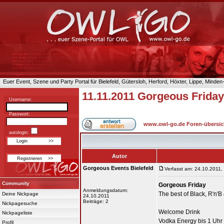
Euer Event, Szene und Party Portal für Bielefeld, Gütersloh, Herford, Höxter, Lippe, Minde
11.11.2011 Gorgeous Friday
Username:
Passwort:
www.owl-go.de Foren-übersic
autologin:
Autor
Gorgeous Events Bielefeld
Verfasst am: 24.10.2011,
Community
Gorgeous Friday
Anmeldungsdatum:
The best of Black, R'n'
Deine Nickpage
24.10.2011
Beiträge: 2
Nickpagesuche
Welcome Drink
Nickpageliste
Vodka Energy bis 1 Uh
Profil