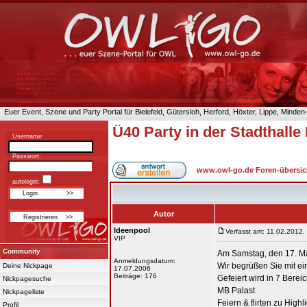
Euer Event, Szene und Party Portal für Bielefeld, Gütersloh, Herford, Höxter, Lippe, Minde
Ü40 Party in der Stadthalle
Username:
Passwort:
www.owl-go.de Foren-übersic
autologin:
Autor
Ideenpool
Verfasst am: 11.02.2012,
VIP
Community
Am Samstag, den 17. März
Anmeldungsdatum:
Wir begrüßen Sie mit ei
Deine Nickpage
17.07.2006
Beiträge: 176
Gefeiert wird in 7 Berei
Nickpagesuche
MB Palast
Nickpageliste
Feiern & flirten zu High
Profil