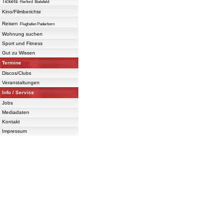
Tickets
Herford
Bielefeld
Kino/Filmberichte
Reisen
Flughafen Paderborn
Wohnung suchen
Sport und Fitness
Gut zu Wissen
Termine
Discos/Clubs
Veranstaltungen
Info / Service
Jobs
Mediadaten
Kontakt
Impressum