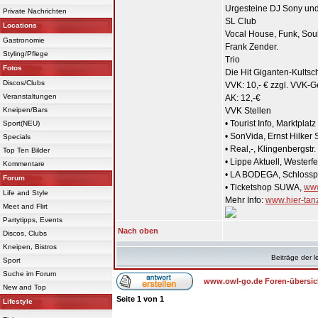
Urgesteine DJ Sony und
Private Nachrichten
SL Club
Locations
Vocal House, Funk, Soul
Gastronomie
Frank Zender.
Styling/Pflege
Trio
Fotos
Die Hit Giganten-Kultsc
Discos/Clubs
VVK: 10,- € zzgl. VVK-
Veranstaltungen
AK: 12,-€
Kneipen/Bars
VVK Stellen
• Tourist Info, Marktplatz
Sport(NEU)
• SonVida, Ernst Hilker S
Specials
• Real,-, Klingenbergst
Top Ten Bilder
• Lippe Aktuell, Westerfe
Kommentare
• LA BODEGA, Schlosspl
Forum
• Ticketshop SUWA,
ww
Life and Style
Mehr Info:
www.hier-tan
Meet and Flirt
Partytipps, Events
Nach oben
Discos, Clubs
Kneipen, Bistros
Beiträge der l
Sport
Suche im Forum
www.owl-go.de Foren-übersic
New and Top
Seite
1
von
1
Lifestyle