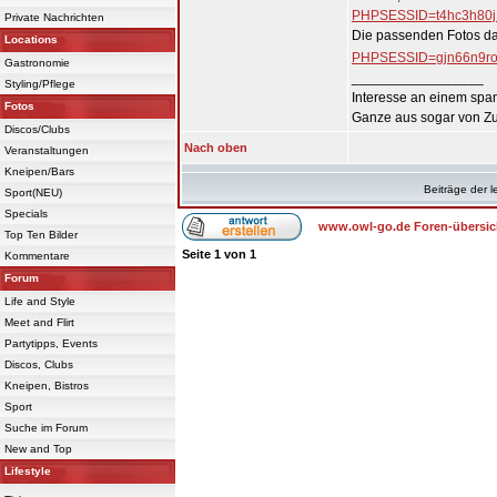
PHPSESSID=t4hc3h80j1
Private Nachrichten
Die passenden Fotos da
Locations
PHPSESSID=gjn66n9ro
Gastronomie
_________________
Styling/Pflege
Interesse an einem span
Fotos
Ganze aus sogar von Zu
Discos/Clubs
Nach oben
Veranstaltungen
Kneipen/Bars
Beiträge der l
Sport(NEU)
Specials
www.owl-go.de Foren-übersic
Top Ten Bilder
Seite
1
von
1
Kommentare
Forum
Life and Style
Meet and Flirt
Partytipps, Events
Discos, Clubs
Kneipen, Bistros
Sport
Suche im Forum
New and Top
Lifestyle