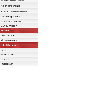
Tickets
Herford
Bielefeld
Kino/Filmberichte
Reisen
Flughafen Paderborn
Wohnung suchen
Sport und Fitness
Gut zu Wissen
Termine
Discos/Clubs
Veranstaltungen
Info / Service
Jobs
Mediadaten
Kontakt
Impressum