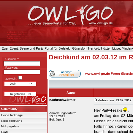
Euer Event, Szene und Party Portal für Bielefeld, Gütersloh, Herford, Höxter, Lippe, Minde
Deichkind am 02.03.12 im R
Username:
Passwort:
www.owl-go.de Foren-übersic
autologin:
Autor
nachtschwärmer
Verfasst am: 13.02.2012,
Community
Hey Party-Freaks
,
Anmeldungsdatum:
Deine Nickpage
am Freitag, dem 02. Mär
13.02.2012
Beiträge: 1
Nickpagesuche
Lasst euch das nicht en
Falls Ihr noch Karten o
Nickpageliste
braucht, dann schaut d
Profil