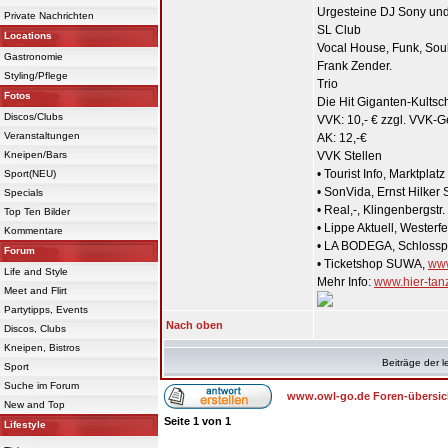
Urgesteine DJ Sony und
Private Nachrichten
SL Club
Locations
Vocal House, Funk, Soul
Gastronomie
Frank Zender.
Styling/Pflege
Trio
Fotos
Die Hit Giganten-Kultsc
Discos/Clubs
VVK: 10,- € zzgl. VVK-
Veranstaltungen
AK: 12,-€
Kneipen/Bars
VVK Stellen
• Tourist Info, Marktplatz
Sport(NEU)
• SonVida, Ernst Hilker S
Specials
• Real,-, Klingenbergst
Top Ten Bilder
• Lippe Aktuell, Westerfe
Kommentare
• LA BODEGA, Schlosspl
Forum
• Ticketshop SUWA,
ww
Life and Style
Mehr Info:
www.hier-tan
Meet and Flirt
Partytipps, Events
Nach oben
Discos, Clubs
Kneipen, Bistros
Beiträge der l
Sport
Suche im Forum
www.owl-go.de Foren-übersic
New and Top
Seite
1
von
1
Lifestyle