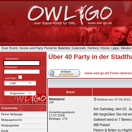
Euer Event, Szene und Party Portal für Bielefeld, Gütersloh, Herford, Höxter, Lippe, Minde
Über 40 Party in der Stadth
Username:
Passwort:
www.owl-go.de Foren-übersic
autologin:
Autor
Ideenpool
Verfasst am: 07.04.2012,
VIP
Community
Am Samstag, den 02. Juni
Anmeldungsdatum:
Wir begrüßen Sie mit ei
Deine Nickpage
17.07.2006
Beiträge: 176
Gefeiert wird in 7 Berei
Nickpagesuche
MB Palast
Nickpageliste
Feiern & flirten zu High
Profil