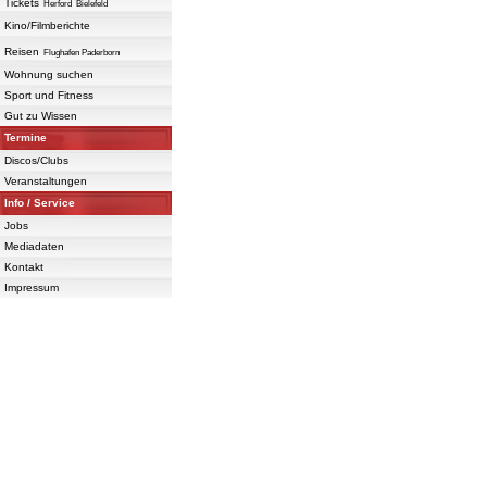
Tickets
Herford
Bielefeld
Kino/Filmberichte
Reisen
Flughafen Paderborn
Wohnung suchen
Sport und Fitness
Gut zu Wissen
Termine
Discos/Clubs
Veranstaltungen
Info / Service
Jobs
Mediadaten
Kontakt
Impressum