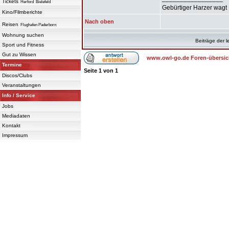
Tickets
Herford
Bielefeld
Gebürtiger Harzer wagt 
Kino/Filmberichte
Nach oben
Reisen
Flughafen Paderborn
Wohnung suchen
Beiträge der l
Sport und Fitness
Gut zu Wissen
www.owl-go.de Foren-übersic
Termine
Seite
1
von
1
Discos/Clubs
Veranstaltungen
Info / Service
Jobs
Mediadaten
Kontakt
Impressum