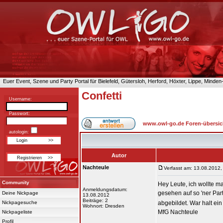
Euer Event, Szene und Party Portal für Bielefeld, Gütersloh, Herford, Höxter, Lippe, Minde
Confetti
Username:
Passwort:
www.owl-go.de Foren-übersic
autologin:
Autor
Nachteule
Verfasst am: 13.08.2012,
Community
Hey Leute, ich wollte m
Anmeldungsdatum:
gesehen auf so 'ner Par
Deine Nickpage
13.08.2012
Beiträge: 2
Nickpagesuche
abgebildet. War halt ei
Wohnort: Dresden
MfG Nachteule
Nickpageliste
_________________
Profil