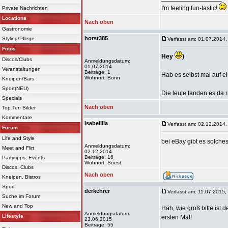
I'm feeling fun-tastic!
Private Nachrichten
Locations
Nach oben
Gastronomie
horst385
Styling/Pflege
Verfasst am: 01.07.2014,
Fotos
Hey
)
Discos/Clubs
Anmeldungsdatum:
01.07.2014
Veranstaltungen
Beiträge: 1
Hab es selbst mal auf ei
Wohnort: Bonn
Kneipen/Bars
Sport(NEU)
Die leute fanden es da r
Specials
Nach oben
Top Ten Bilder
Kommentare
Isabelllla
Verfasst am: 02.12.2014,
Forum
Life and Style
bei eBay gibt es solches
Anmeldungsdatum:
Meet and Flirt
02.12.2014
Beiträge: 16
Partytipps, Events
Wohnort: Soest
Discos, Clubs
Nach oben
Kneipen, Bistros
Sport
derkehrer
Verfasst am: 11.07.2015,
Suche im Forum
New and Top
Häh, wie groß bitte ist
Anmeldungsdatum:
Lifestyle
ersten Mal!
23.06.2015
Beiträge: 55
_________________