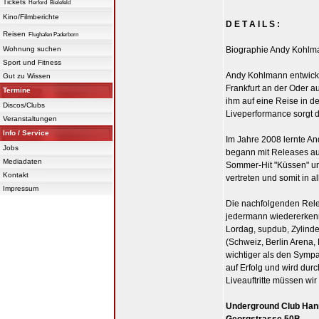
Tickets
Herford
Bielefeld
Kino/Filmberichte
D E T A I L S :
Reisen
Flughafen Paderborn
Wohnung suchen
Biographie Andy Kohlm
Sport und Fitness
Andy Kohlmann entwicke
Gut zu Wissen
Frankfurt an der Oder a
Termine
ihm auf eine Reise in 
Discos/Clubs
Liveperformance sorgt 
Veranstaltungen
Info / Service
Im Jahre 2008 lernte An
Jobs
begann mit Releases auf
Mediadaten
Sommer-Hit "Küssen" un
Kontakt
vertreten und somit in a
Impressum
Die nachfolgenden Relea
jedermann wiedererkenn
Lordag, supdub, Zylinde
(Schweiz, Berlin Arena,
wichtiger als den Sympa
auf Erfolg und wird dur
Liveauftritte müssen wir
Underground Club Han