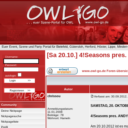
Euer Event, Szene und Party Portal für Bielefeld, Gütersloh, Herford, Höxter, Lippe, Minde
[Sa 20.10.] 4!Seasons pr
Username:
Passwort:
www.owl-go.de Foren-übersic
autologin:
Autor
chrissou
Verfasst am: 30.09.2012,
Community
SAMSTAG, 20. OKTOB
Anmeldungsdatum:
Deine Nickpage
11.01.2008
Beiträge: 78
4!Seasons pres. ANDY
Nickpagesuche
Wohnort: Hameln
Nickpageliste
Am 20.10.2012 ist es m
Profil