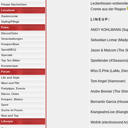
Leckerbissen vorbereite
Private Nachrichten
Creme aus der Region
Locations
Gastronomie
L I N E U P :
Styling/Pflege
Fotos
ANDY KOHLMANN (Supdu
Discos/Clubs
Veranstaltungen
Sebastian Lomar (Madj
Kneipen/Bars
Sport(NEU)
Jason & Malcom (The S
Specials
Spielkinder (4!Seasons)
Top Ten Bilder
Kommentare
M!ss D.P!nk (LaMu, Elec
Forum
Life and Style
Tom Angel (Hannover)
Meet and Flirt
Partytipps, Events
Andre Bremer (The Shin
Discos, Clubs
Kneipen, Bistros
Bernardo Garcia (House
Sport
Suche im Forum
KlangwahnLive (Klangb
New and Top
Lifestyle
Wofcik (electrosound.tv)