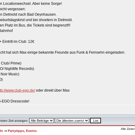
en Locationwechsel. Aber keine Sorge!
icht vergessen:
 von Detmold nach Bad Oeynhausen.
Geburtstagskind und bei shoeters in Detmold.
en Platz im Bus, die Tickets sind begrenzt!!!
 Bahnhof
+ Eintritt im Club: 12€
cht hat sich Max einige bekannte Freunde aus Funk & Fernsehn eingeladen:
 Club/ Prime)
/ Nightlife Records)
 Noir Music)
O)
ttp://www.club-ego.de/
oder direkt über Max
lub-EGO Dresscode!
etzten Zeit anzeigen:
Alle Zeit
ht
->
Partytipps, Events