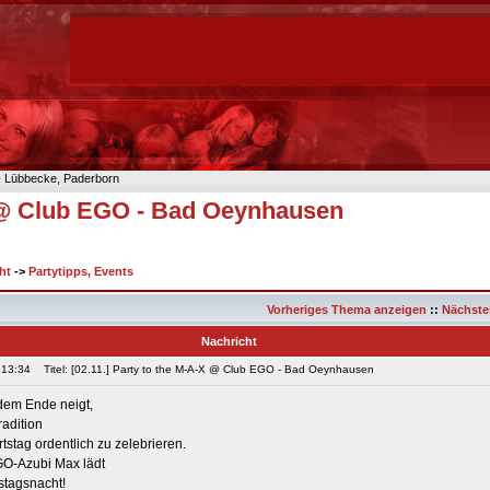
n- Lübbecke, Paderborn
X @ Club EGO - Bad Oeynhausen
ht
->
Partytipps, Events
Vorheriges Thema anzeigen
::
Nächste
Nachricht
 13:34
Titel: [02.11.] Party to the M-A-X @ Club EGO - Bad Oeynhausen
dem Ende neigt,
radition
stag ordentlich zu zelebrieren.
GO-Azubi Max lädt
stagsnacht!