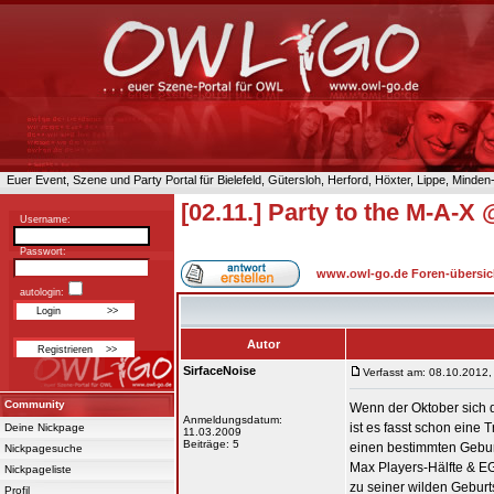
Euer Event, Szene und Party Portal für Bielefeld, Gütersloh, Herford, Höxter, Lippe, Minde
[02.11.] Party to the M-A-
Username:
Passwort:
www.owl-go.de Foren-übersic
autologin:
Autor
SirfaceNoise
Verfasst am: 08.10.2012,
Community
Wenn der Oktober sich 
Anmeldungsdatum:
ist es fasst schon eine T
Deine Nickpage
11.03.2009
Beiträge: 5
einen bestimmten Geburt
Nickpagesuche
Max Players-Hälfte & E
Nickpageliste
zu seiner wilden Geburt
Profil