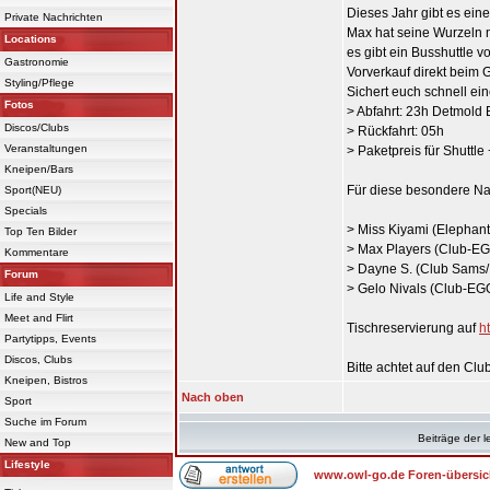
Dieses Jahr gibt es ein
Private Nachrichten
Max hat seine Wurzeln n
Locations
es gibt ein Busshuttle
Gastronomie
Vorverkauf direkt beim 
Styling/Pflege
Sichert euch schnell ein
Fotos
> Abfahrt: 23h Detmold
Discos/Clubs
> Rückfahrt: 05h
Veranstaltungen
> Paketpreis für Shuttle 
Kneipen/Bars
Für diese besondere Na
Sport(NEU)
Specials
> Miss Kiyami (Elephant
Top Ten Bilder
> Max Players (Club-EGO
Kommentare
> Dayne S. (Club Sams/
Forum
> Gelo Nivals (Club-EG
Life and Style
Meet and Flirt
Tischreservierung auf
h
Partytipps, Events
Discos, Clubs
Bitte achtet auf den C
Kneipen, Bistros
Nach oben
Sport
Suche im Forum
Beiträge der l
New and Top
Lifestyle
www.owl-go.de Foren-übersic