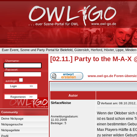
Euer Event, Szene und Party Portal für Bielefeld, Gütersloh, Herford, Höxter, Lippe, Minde
[02.11.] Party to the M-A-
Username:
Passwort:
www.owl-go.de Foren-übersic
autologin:
Autor
SirfaceNoise
Verfasst am: 08.10.2012,
Community
Wenn der Oktober sich 
Anmeldungsdatum:
ist es fasst schon eine T
Deine Nickpage
11.03.2009
Beiträge: 5
einen bestimmten Geburt
Nickpagesuche
Max Players-Hälfte & E
Nickpageliste
zu seiner wilden Geburt
Profil