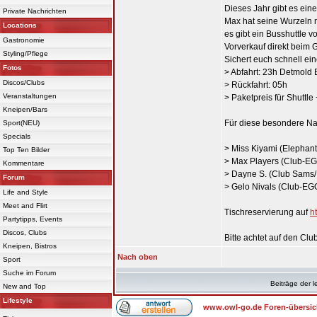
Dieses Jahr gibt es ein
Private Nachrichten
Max hat seine Wurzeln n
Locations
es gibt ein Busshuttle
Gastronomie
Vorverkauf direkt beim 
Styling/Pflege
Sichert euch schnell ein
Fotos
> Abfahrt: 23h Detmold
Discos/Clubs
> Rückfahrt: 05h
Veranstaltungen
> Paketpreis für Shuttle 
Kneipen/Bars
Für diese besondere Na
Sport(NEU)
Specials
> Miss Kiyami (Elephant
Top Ten Bilder
> Max Players (Club-EGO
Kommentare
> Dayne S. (Club Sams/
Forum
> Gelo Nivals (Club-EG
Life and Style
Meet and Flirt
Tischreservierung auf
h
Partytipps, Events
Discos, Clubs
Bitte achtet auf den C
Kneipen, Bistros
Nach oben
Sport
Suche im Forum
Beiträge der l
New and Top
Lifestyle
www.owl-go.de Foren-übersic