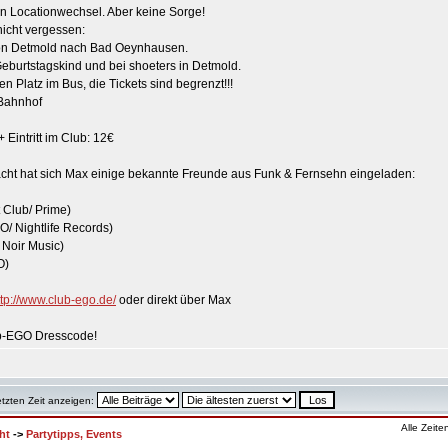
en Locationwechsel. Aber keine Sorge!
icht vergessen:
 von Detmold nach Bad Oeynhausen.
Geburtstagskind und bei shoeters in Detmold.
en Platz im Bus, die Tickets sind begrenzt!!!
 Bahnhof
+ Eintritt im Club: 12€
cht hat sich Max einige bekannte Freunde aus Funk & Fernsehn eingeladen:
 Club/ Prime)
/ Nightlife Records)
 Noir Music)
O)
ttp://www.club-ego.de/
oder direkt über Max
lub-EGO Dresscode!
etzten Zeit anzeigen:
Alle Zeit
ht
->
Partytipps, Events