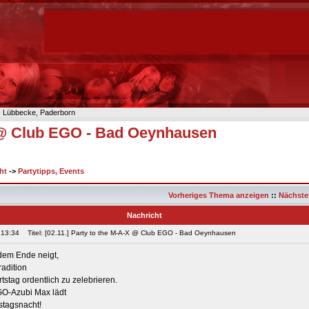
n- Lübbecke, Paderborn
X @ Club EGO - Bad Oeynhausen
ht
->
Partytipps, Events
Vorheriges Thema anzeigen
::
Nächste
Nachricht
 13:34
Titel: [02.11.] Party to the M-A-X @ Club EGO - Bad Oeynhausen
dem Ende neigt,
radition
stag ordentlich zu zelebrieren.
GO-Azubi Max lädt
stagsnacht!