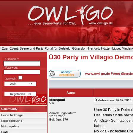
Euer Event, Szene und Party Portal für Bielefeld, Gütersloh, Herford, Höxter, Lippe, Minde
Ü30 Party im Villagio Detm
Username:
Passwort:
www.owl-go.de Foren-übersic
autologin:
Autor
Ideenpool
Verfasst am: 16.02.2013,
VIP
Community
Über 30 Party in Detmo
Anmeldungsdatum:
Der Termin für die nächs
Deine Nickpage
17.07.2006
Beiträge: 176
Am Oster- Sonntag, den 3
Nickpagesuche
haben.
Nickpageliste
No kids, - no techno Üb
Profil