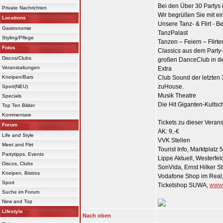
Bei den Über 30 Partys i
Private Nachrichten
Wir begrüßen Sie mit ei
Locations
Unsere Tanz- & Flirt - B
Gastronomie
TanzPalast
Styling/Pflege
Tanzen – Feiern – Flirt
Fotos
Classics aus dem Party
Discos/Clubs
großen DanceClub in den
Veranstaltungen
Extra
Kneipen/Bars
Club Sound der letzte
zuHouse.
Sport(NEU)
Musik Theatre
Specials
Die Hit Giganten-Kultsc
Top Ten Bilder
Kommentare
Tickets zu dieser Verans
Forum
AK: 9,-€
Life and Style
VVK Stellen
Meet and Flirt
Tourist Info, Marktplatz
Partytipps, Events
Lippe Aktuell, Westerfel
Discos, Clubs
SonVida, Ernst Hilker St
Kneipen, Bistros
Vodafone Shop im Real,
Sport
Ticketshop SUWA,
www.
Suche im Forum
New and Top
Lifestyle
Nach oben