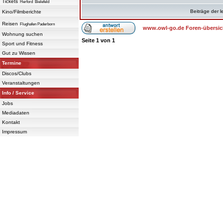
Tickets
Herford
Bielefeld
Beiträge der l
Kino/Filmberichte
Reisen
Flughafen Paderborn
www.owl-go.de Foren-übersic
Wohnung suchen
Seite
1
von
1
Sport und Fitness
Gut zu Wissen
Termine
Discos/Clubs
Veranstaltungen
Info / Service
Jobs
Mediadaten
Kontakt
Impressum