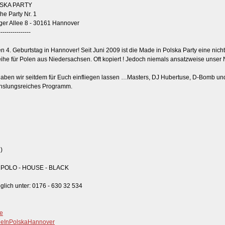
LSKA PARTY
e Party Nr. 1
er Allee 8 - 30161 Hannover
----------------
en 4. Geburtstag in Hannover! Seit Juni 2009 ist die Made in Polska Party eine nich
e für Polen aus Niedersachsen. Oft kopiert ! Jedoch niemals ansatzweise unser N
haben wir seitdem für Euch einfliegen lassen …Masters, DJ Hubertuse, D-Bomb und
echslungsreiches Programm.
n
)
 POLO - HOUSE - BLACK
lich unter: 0176 - 630 32 534
e
eInPolskaHannover