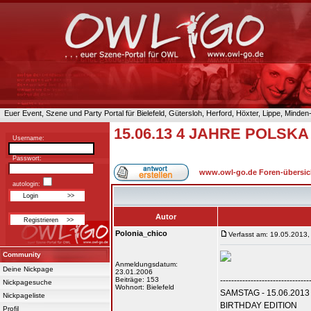
Euer Event, Szene und Party Portal für Bielefeld, Gütersloh, Herford, Höxter, Lippe, Minde
15.06.13 4 JAHRE POLSK
Username:
Passwort:
www.owl-go.de Foren-übersic
autologin:
Autor
Polonia_chico
Verfasst am: 19.05.2013,
Community
Anmeldungsdatum:
Deine Nickpage
23.01.2006
Beiträge: 153
--------------------------------
Nickpagesuche
Wohnort: Bielefeld
SAMSTAG - 15.06.2013
Nickpageliste
BIRTHDAY EDITION
Profil