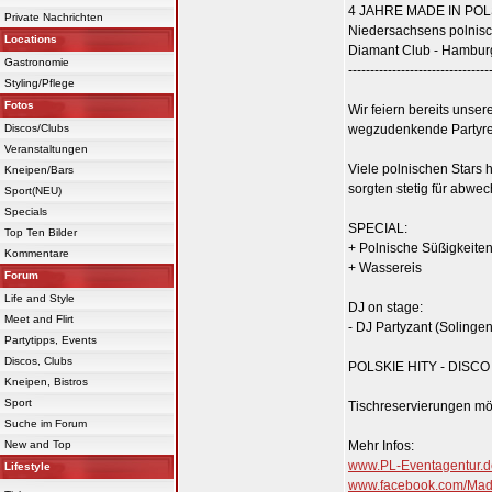
4 JAHRE MADE IN PO
Private Nachrichten
Niedersachsens polnisch
Locations
Diamant Club - Hamburg
Gastronomie
--------------------------------
Styling/Pflege
Fotos
Wir feiern bereits unser
Discos/Clubs
wegzudenkende Partyreih
Veranstaltungen
Viele polnischen Stars 
Kneipen/Bars
sorgten stetig für abw
Sport(NEU)
Specials
SPECIAL:
Top Ten Bilder
+ Polnische Süßigkeite
Kommentare
+ Wassereis
Forum
Life and Style
DJ on stage:
Meet and Flirt
- DJ Partyzant (Solingen
Partytipps, Events
Discos, Clubs
POLSKIE HITY - DISCO
Kneipen, Bistros
Sport
Tischreservierungen mög
Suche im Forum
New and Top
Mehr Infos:
www.PL-Eventagentur.d
Lifestyle
www.facebook.com/Mad