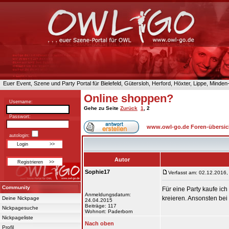
Euer Event, Szene und Party Portal für Bielefeld, Gütersloh, Herford, Höxter, Lippe, Minde
Online shoppen?
Username:
Gehe zu Seite
Zurück
1
,
2
Passwort:
www.owl-go.de Foren-übersic
autologin:
Autor
Sophie17
Verfasst am: 02.12.2016,
Community
Für eine Party kaufe ic
Anmeldungsdatum:
kreieren. Ansonsten bei
Deine Nickpage
24.04.2015
Beiträge: 117
Nickpagesuche
Wohnort: Paderborn
Nickpageliste
Nach oben
Profil