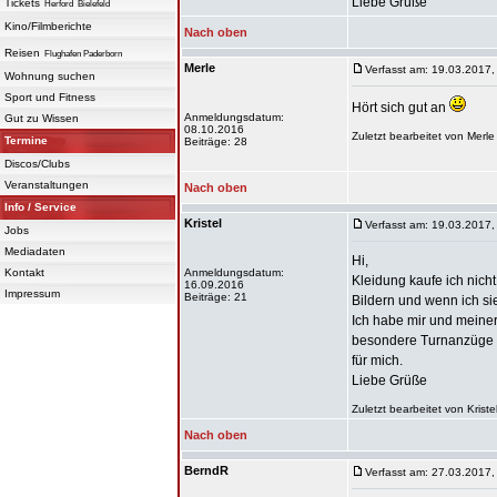
Liebe Grüße
Tickets
Herford
Bielefeld
Kino/Filmberichte
Nach oben
Reisen
Flughafen Paderborn
Merle
Verfasst am: 19.03.2017,
Wohnung suchen
Sport und Fitness
Hört sich gut an
Anmeldungsdatum:
Gut zu Wissen
08.10.2016
Zuletzt bearbeitet von Merl
Termine
Beiträge: 28
Discos/Clubs
Veranstaltungen
Nach oben
Info / Service
Kristel
Verfasst am: 19.03.2017,
Jobs
Mediadaten
Hi,
Kontakt
Anmeldungsdatum:
Kleidung kaufe ich nicht
16.09.2016
Impressum
Beiträge: 21
Bildern und wenn ich si
Ich habe mir und meiner
besondere Turnanzüge fü
für mich.
Liebe Grüße
Zuletzt bearbeitet von Kris
Nach oben
BerndR
Verfasst am: 27.03.2017,