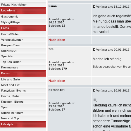
Private Nachrichten
lisma
Verfasst am: 18.12.2016,
Locations
Ich gehe auch regelmäßi
Gastronomie
Anmeldungsdatum:
Meinung, dass man über
Styling/Pflege
16.12.2016
Beiträge: 12
limango bestellt. Dort 
Fotos
mal vorbei.
Discos/Clubs
Veranstaltungen
Nach oben
Kneipen/Bars
fire
Verfasst am: 20.01.2017,
Sport(NEU)
Specials
Mache ich ständig..
Top Ten Bilder
Anmeldungsdatum:
22.08.2013
Zuletzt bearbeitet von fire
Kommentare
Beiträge: 179
Forum
Life and Style
Nach oben
Meet and Flirt
Kerstin101
Partytipps, Events
Verfasst am: 19.03.2017,
Discos, Clubs
Hi,
Kneipen, Bistros
Anmeldungsdatum:
Kleidung kaufe ich nicht
25.09.2016
Sport
Beiträge: 17
Bildern und wenn ich si
Suche im Forum
Ich habe mir und meiner
New and Top
besondere Turnanzüge für
Lifestyle
schon eine Ausnahme fü