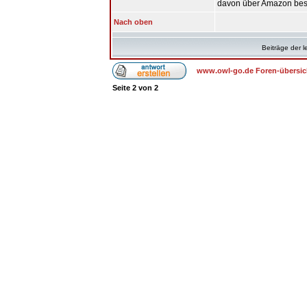
davon über Amazon best
Nach oben
Beiträge der l
www.owl-go.de Foren-übersic
Seite
2
von
2