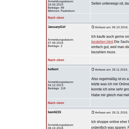
Anmeldungsdatum:
Seiten unterwegs ist, d
24.04.2015
Beiträge: 99
Wohnort: Paderborn
Nach oben
JanuaryGirl
Verfasst am: 06.10.2016,
Ich kaufe auch gerne on
Anmeldungsdatum:
bestellen.html
Die Sache
07.09.2016
Beiträge: 2
einfach gut, weil man d
bezahlen muss.
Nach oben
helbert
Verfasst am: 28.11.2016,
Also regelmäßig ist es a
Anmeldungsdatum:
letzte was ich mir Onli
04.12.2013
Beiträge: 116
konnte ich eine sehr gr
Habe mir gleich mal me
Nach oben
liam6215
Verfasst am: 28.11.2016,
Ich shoppe online eher 
Anmeldungsdatum:
ordentlich was sparen. 
09.10.2016