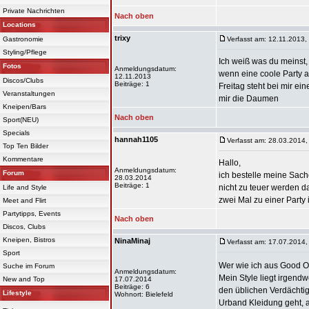
Private Nachrichten
Nach oben
Locations
trixy
Gastronomie
Verfasst am: 12.11.2013,
Styling/Pflege
Ich weiß was du meinst
Fotos
Anmeldungsdatum:
wenn eine coole Party 
12.11.2013
Discos/Clubs
Beiträge: 1
Freitag steht bei mir e
Veranstaltungen
mir die Daumen
Kneipen/Bars
Nach oben
Sport(NEU)
Specials
hannah1105
Verfasst am: 28.03.2014,
Top Ten Bilder
Kommentare
Hallo,
Anmeldungsdatum:
Forum
ich bestelle meine Sac
28.03.2014
Beiträge: 1
nicht zu teuer werden da
Life and Style
zwei Mal zu einer Party
Meet and Flirt
Partytipps, Events
Nach oben
Discos, Clubs
Kneipen, Bistros
NinaMinaj
Verfasst am: 17.07.2014,
Sport
Wer wie ich aus Good Ol
Suche im Forum
Anmeldungsdatum:
Mein Style liegt irgend
New and Top
17.07.2014
Beiträge: 6
den üblichen Verdächti
Lifestyle
Wohnort: Bielefeld
Urband Kleidung geht, a