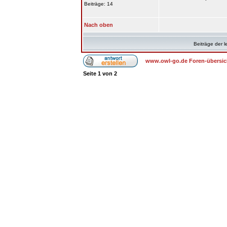
Beiträge: 14
Nach oben
Beiträge der l
www.owl-go.de Foren-übersic
Seite
1
von
2