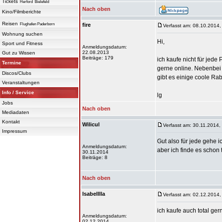
Tickets
Herford
Bielefeld
Nach oben
Kino/Filmberichte
Reisen
Flughafen Paderborn
fire
Verfasst am: 08.10.2014,
Wohnung suchen
Hi,
Sport und Fitness
Anmeldungsdatum:
22.08.2013
Gut zu Wissen
Beiträge: 179
ich kaufe nicht für jede
Termine
gerne online. Nebenbei
Discos/Clubs
gibt es einige coole Ra
Veranstaltungen
Info / Service
lg
Jobs
Nach oben
Mediadaten
Kontakt
Wilicul
Verfasst am: 30.11.2014,
Impressum
Gut also für jede gehe 
Anmeldungsdatum:
aber ich finde es schon
30.11.2014
Beiträge: 8
Nach oben
Isabelllla
Verfasst am: 02.12.2014,
ich kaufe auch total ger
Anmeldungsdatum:
02.12.2014