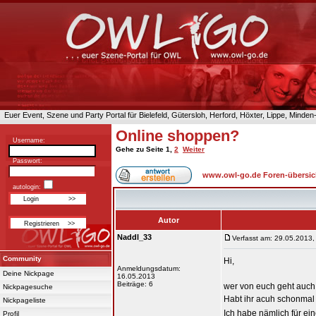
Euer Event, Szene und Party Portal für Bielefeld, Gütersloh, Herford, Höxter, Lippe, Minde
Online shoppen?
Username:
Gehe zu Seite
1
,
2
Weiter
Passwort:
www.owl-go.de Foren-übersic
autologin:
Autor
Naddl_33
Verfasst am: 29.05.2013,
Community
Hi,
Anmeldungsdatum:
Deine Nickpage
16.05.2013
Beiträge: 6
wer von euch geht auch 
Nickpagesuche
Habt ihr acuh schonmal 
Nickpageliste
Ich habe nämlich für ein
Profil