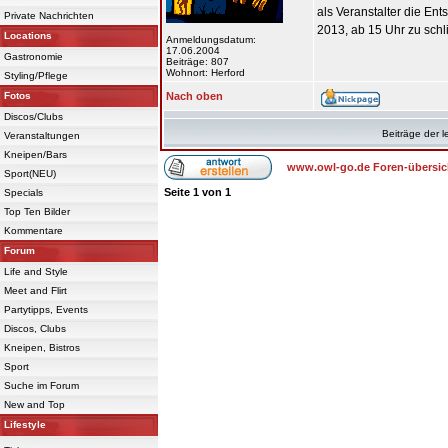
als Veranstalter die En
Private Nachrichten
2013, ab 15 Uhr zu schl
Locations
Anmeldungsdatum:
17.06.2004
Gastronomie
Beiträge: 807
Wohnort: Herford
Styling/Pflege
Fotos
Nach oben
Discos/Clubs
Beiträge der l
Veranstaltungen
Kneipen/Bars
www.owl-go.de Foren-übersic
Sport(NEU)
Seite
1
von
1
Specials
Top Ten Bilder
Kommentare
Forum
Life and Style
Meet and Flirt
Partytipps, Events
Discos, Clubs
Kneipen, Bistros
Sport
Suche im Forum
New and Top
Lifestyle