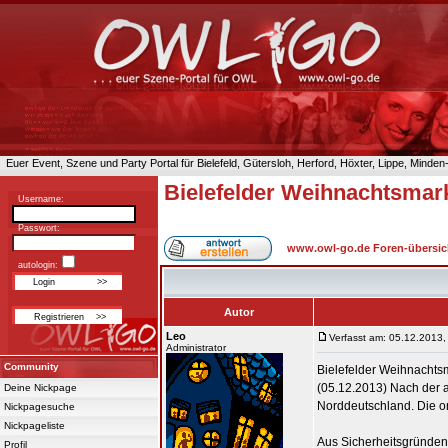
Euer Event, Szene und Party Portal für Bielefeld, Gütersloh, Herford, Höxter, Lippe, Minde
Bielefelder Weihnachtsmar
Username:
Passwort:
www.owl-go.de Foren-übersic
autologin:
Autor
Leo
Verfasst am: 05.12.2013,
Administrator
Community
Bielefelder Weihnachts
(05.12.2013) Nach der a
Deine Nickpage
Norddeutschland. Die or
Nickpagesuche
Nickpageliste
Aus Sicherheitsgründen 
Profil