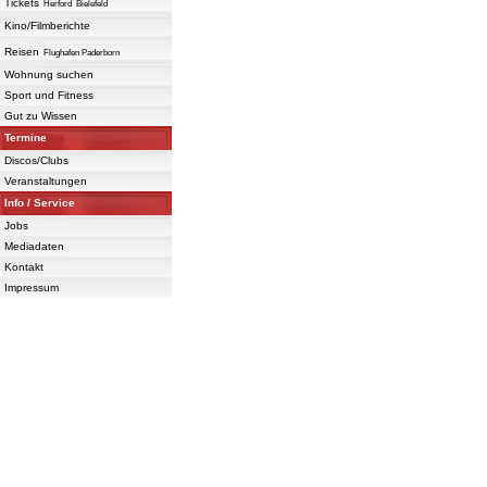
Tickets
Herford
Bielefeld
Kino/Filmberichte
Reisen
Flughafen Paderborn
Wohnung suchen
Sport und Fitness
Gut zu Wissen
Termine
Discos/Clubs
Veranstaltungen
Info / Service
Jobs
Mediadaten
Kontakt
Impressum