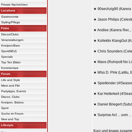
Private Nachrichten
★ 90sechzig90 (Karera
Locations
Gastronomie
★ Jason Philips (Celest
Styling/Pflege
Fotos
★ Andlee (Karera Rec.,
Discos/Clubs
Veranstaltungen
★ Kollektiv KlangGut (K
Kneipen/Bars
★ Chris Sounders (Cele
Sport(NEU)
Specials
★ Maos (Ruhrpott No Li
Top Ten Bilder
Kommentare
★ M!ss D. P!nk (LaMu, 
Forum
Life and Style
★ Spielkinder (4!Seasons
Meet and Flirt
Partytipps, Events
★ Kai Heiterkeit (4!Se
Discos, Clubs
Kneipen, Bistros
★ Daniel Briegert (Sub
Sport
Suche im Forum
★ Surprise Act ... uvm ...
New and Top
Lifestyle
Kurz und knapp zusamm