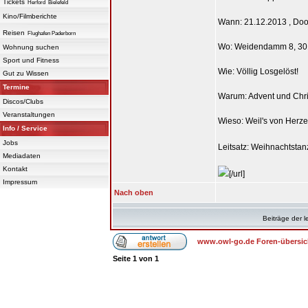
Tickets
Herford
Bielefeld
Kino/Filmberichte
Wann: 21.12.2013 , Doo
Reisen
Flughafen Paderborn
Wo: Weidendamm 8, 30
Wohnung suchen
Sport und Fitness
Wie: Völlig Losgelöst!
Gut zu Wissen
Termine
Warum: Advent und Chr
Discos/Clubs
Veranstaltungen
Wieso: Weil's von Herz
Info / Service
Jobs
Leitsatz: Weihnachtsta
Mediadaten
Kontakt
[/url]
Impressum
Nach oben
Beiträge der l
www.owl-go.de Foren-übersic
Seite
1
von
1