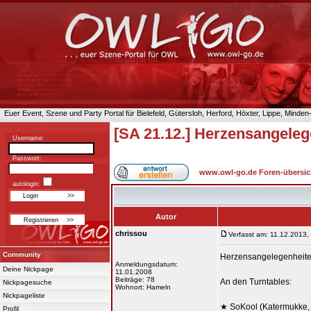
Euer Event, Szene und Party Portal für Bielefeld, Gütersloh, Herford, Höxter, Lippe, Minde
[SA 21.12.] Herzensangel
Username:
Passwort:
www.owl-go.de Foren-übersic
autologin:
Autor
chrissou
Verfasst am: 11.12.2013,
Community
Herzensangelegenheiten 
Anmeldungsdatum:
Deine Nickpage
11.01.2008
Beiträge: 78
An den Turntables:
Nickpagesuche
Wohnort: Hameln
Nickpageliste
★ SoKool (Katermukke, K
Profil