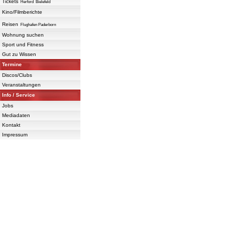
Tickets
Herford
Bielefeld
Kino/Filmberichte
Reisen
Flughafen Paderborn
Wohnung suchen
Sport und Fitness
Gut zu Wissen
Termine
Discos/Clubs
Veranstaltungen
Info / Service
Jobs
Mediadaten
Kontakt
Impressum