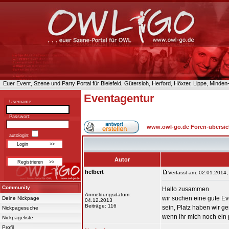
Euer Event, Szene und Party Portal für Bielefeld, Gütersloh, Herford, Höxter, Lippe, Minde
Eventagentur
Username:
Passwort:
www.owl-go.de Foren-übersic
autologin:
Autor
helbert
Verfasst am: 02.01.2014,
Community
Hallo zusammen
Anmeldungsdatum:
wir suchen eine gute Eve
Deine Nickpage
04.12.2013
Beiträge: 116
sein, Platz haben wir g
Nickpagesuche
wenn ihr mich noch ein
Nickpageliste
Profil