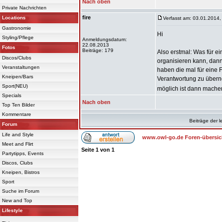
Nach oben
Private Nachrichten
fire
Locations
Verfasst am: 03.01.2014,
Gastronomie
Hi
Styling/Pflege
Anmeldungsdatum:
22.08.2013
Fotos
Beiträge: 179
Also erstmal: Was für ei
Discos/Clubs
organisieren kann, dann
Veranstaltungen
haben die mal für eine 
Kneipen/Bars
Verantwortung zu übern
Sport(NEU)
möglich ist dann mache
Specials
Nach oben
Top Ten Bilder
Kommentare
Beiträge der l
Forum
Life and Style
www.owl-go.de Foren-übersic
Meet and Flirt
Seite
1
von
1
Partytipps, Events
Discos, Clubs
Kneipen, Bistros
Sport
Suche im Forum
New and Top
Lifestyle