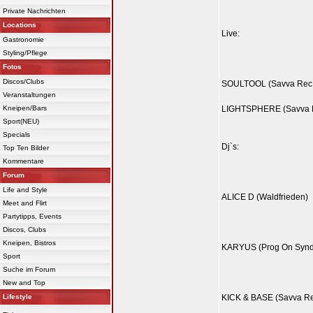
Private Nachrichten
Locations
Live:
Gastronomie
Styling/Pflege
Fotos
Discos/Clubs
SOULTOOL (Savva Rec.
Veranstaltungen
Kneipen/Bars
LIGHTSPHERE (Savva 
Sport(NEU)
Specials
Dj`s:
Top Ten Bilder
Kommentare
Forum
Life and Style
ALICE D (Waldfrieden)
Meet and Flirt
Partytipps, Events
Discos, Clubs
Kneipen, Bistros
KARYUS (Prog On Syndi
Sport
Suche im Forum
New and Top
Lifestyle
KICK & BASE (Savva Re