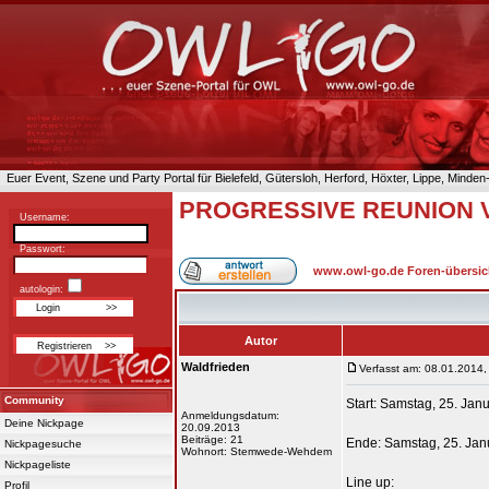
Euer Event, Szene und Party Portal für Bielefeld, Gütersloh, Herford, Höxter, Lippe, Minde
PROGRESSIVE REUNION V -
Username:
Passwort:
www.owl-go.de Foren-übersic
autologin:
Autor
Waldfrieden
Verfasst am: 08.01.2014,
Community
Start: Samstag, 25. Jan
Anmeldungsdatum:
Deine Nickpage
20.09.2013
Beiträge: 21
Ende: Samstag, 25. Jan
Nickpagesuche
Wohnort: Stemwede-Wehdem
Nickpageliste
Line up:
Profil