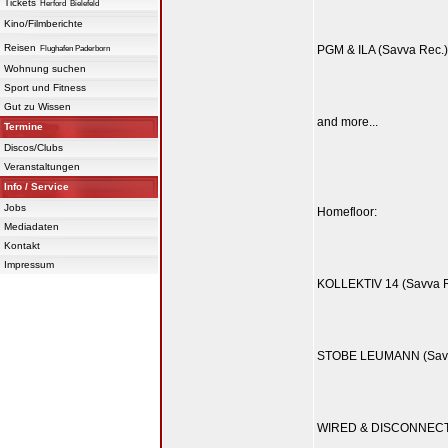
Tickets
Herford
Bielefeld
Kino/Filmberichte
Reisen
PGM & ILA (Savva Rec.)
Flughafen Paderborn
Wohnung suchen
Sport und Fitness
Gut zu Wissen
and more...
Termine
Discos/Clubs
Veranstaltungen
Info / Service
Jobs
Homefloor:
Mediadaten
Kontakt
Impressum
KOLLEKTIV 14 (Savva R
STOBE LEUMANN (Savv
WIRED & DISCONNECTE