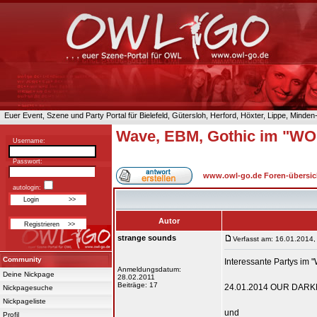
Euer Event, Szene und Party Portal für Bielefeld, Gütersloh, Herford, Höxter, Lippe, Minde
Wave, EBM, Gothic im "W
Username:
Passwort:
www.owl-go.de Foren-übersic
autologin:
Autor
strange sounds
Verfasst am: 16.01.2014,
Community
Interessante Partys im 
Anmeldungsdatum:
Deine Nickpage
28.02.2011
Beiträge: 17
24.01.2014 OUR DARKN
Nickpagesuche
Nickpageliste
und
Profil