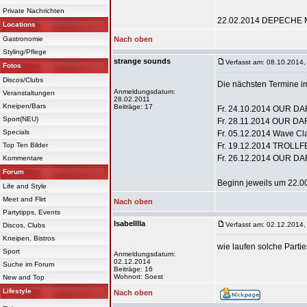
Private Nachrichten
22.02.2014 DEPECHE M
Locations
Gastronomie
Nach oben
Styling/Pflege
strange sounds
Verfasst am: 08.10.2014,
Fotos
Discos/Clubs
Die nächsten Termine i
Anmeldungsdatum:
Veranstaltungen
28.02.2011
Kneipen/Bars
Beiträge: 17
Fr. 24.10.2014 OUR D
Sport(NEU)
Fr. 28.11.2014 OUR DA
Specials
Fr. 05.12.2014 Wave 
Top Ten Bilder
Fr. 19.12.2014 TROLLFES
Fr. 26.12.2014 OUR DA
Kommentare
Forum
Beginn jeweils um 22.0
Life and Style
Meet and Flirt
Nach oben
Partytipps, Events
Isabelllla
Verfasst am: 02.12.2014,
Discos, Clubs
Kneipen, Bistros
wie laufen solche Part
Sport
Anmeldungsdatum:
02.12.2014
Suche im Forum
Beiträge: 16
Wohnort: Soest
New and Top
Lifestyle
Nach oben