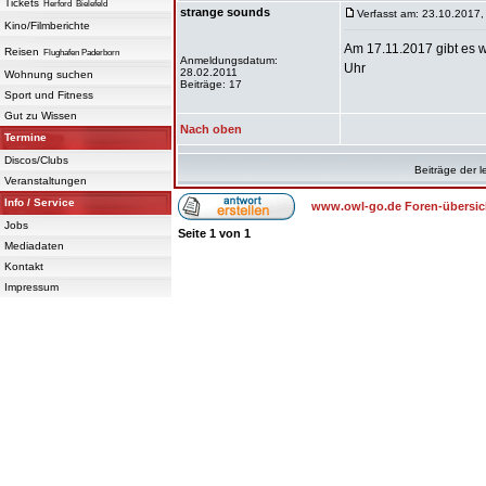
Tickets
Herford
Bielefeld
strange sounds
Verfasst am: 23.10.2017,
Kino/Filmberichte
Am 17.11.2017 gibt es
Reisen
Flughafen Paderborn
Anmeldungsdatum:
Uhr
28.02.2011
Wohnung suchen
Beiträge: 17
Sport und Fitness
Gut zu Wissen
Nach oben
Termine
Discos/Clubs
Beiträge der l
Veranstaltungen
Info / Service
www.owl-go.de Foren-übersic
Jobs
Seite
1
von
1
Mediadaten
Kontakt
Impressum