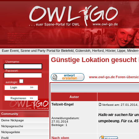
Euer Event, Szene und Party Portal für Bielefeld, Gütersloh, Herford, Höxter, Lippe, Minde
Günstige Lokation gesuch
Username:
Passwort:
www.owl-go.de Foren-übersic
autologin:
Autor
Teilzeit-Engel
Verfasst am: 27.01.2014,
Community
Hallo wir suchen für 
Anmeldungsdatum:
Deine Nickpage
umgebeung. Für ca. 45
27.01.2014
Beiträge: 1
Nickpagesuche
Nickpageliste
Nach oben
Profil