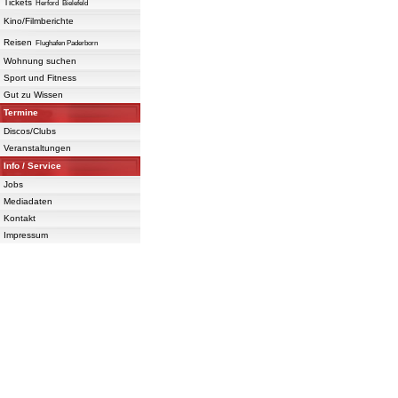
Tickets
Herford
Bielefeld
Kino/Filmberichte
Reisen
Flughafen Paderborn
Wohnung suchen
Sport und Fitness
Gut zu Wissen
Termine
Discos/Clubs
Veranstaltungen
Info / Service
Jobs
Mediadaten
Kontakt
Impressum