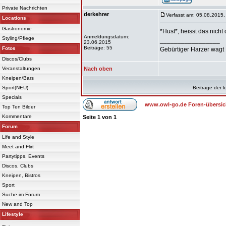
Private Nachrichten
derkehrer
Verfasst am: 05.08.2015,
Locations
Gastronomie
*Hust*, heisst das nich
Anmeldungsdatum:
Styling/Pflege
_________________
23.06.2015
Beiträge: 55
Fotos
Gebürtiger Harzer wagt 
Discos/Clubs
Veranstaltungen
Nach oben
Kneipen/Bars
Sport(NEU)
Beiträge der l
Specials
www.owl-go.de Foren-übersic
Top Ten Bilder
Kommentare
Seite
1
von
1
Forum
Life and Style
Meet and Flirt
Partytipps, Events
Discos, Clubs
Kneipen, Bistros
Sport
Suche im Forum
New and Top
Lifestyle