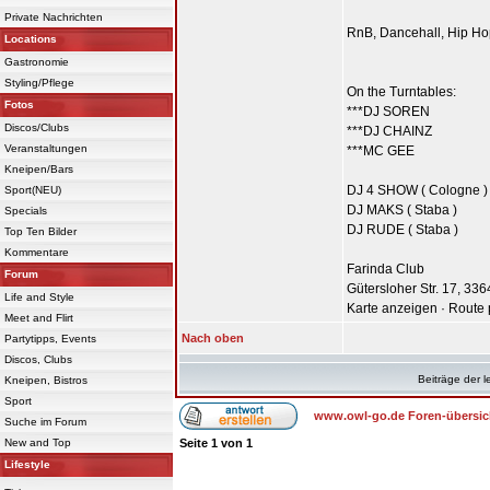
Private Nachrichten
RnB, Dancehall, Hip Hop
Locations
Gastronomie
Styling/Pflege
On the Turntables:
Fotos
***DJ SOREN
Discos/Clubs
***DJ CHAINZ
Veranstaltungen
***MC GEE
Kneipen/Bars
DJ 4 SHOW ( Cologne )
Sport(NEU)
DJ MAKS ( Staba )
Specials
DJ RUDE ( Staba )
Top Ten Bilder
Kommentare
Farinda Club
Forum
Gütersloher Str. 17, 336
Life and Style
Karte anzeigen · Route
Meet and Flirt
Nach oben
Partytipps, Events
Discos, Clubs
Beiträge der l
Kneipen, Bistros
Sport
www.owl-go.de Foren-übersic
Suche im Forum
New and Top
Seite
1
von
1
Lifestyle