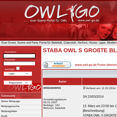
Euer Event, Szene und Party Portal für Bielefeld, Gütersloh, Herford, Höxter, Lippe, Minde
STABA OWL S GROßTE BL
Username:
Passwort:
www.owl-go.de Foren-übersic
autologin:
Autor
emiusevents
Verfasst am: 11.03.2014,
Community
SA 15/03/2014
Anmeldungsdatum:
Deine Nickpage
06.01.2007
Beiträge: 102
15. März um 23:00 bis 
Nickpagesuche
Wohnort: bielefeld
[Beschreibung]
Nickpageliste
STABA OWL S GROßTE 
Profil