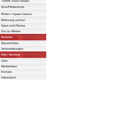
Tickets
Herford
Bielefeld
Kino/Filmberichte
Reisen
Flughafen Paderborn
Wohnung suchen
Sport und Fitness
Gut zu Wissen
Termine
Discos/Clubs
Veranstaltungen
Info / Service
Jobs
Mediadaten
Kontakt
Impressum