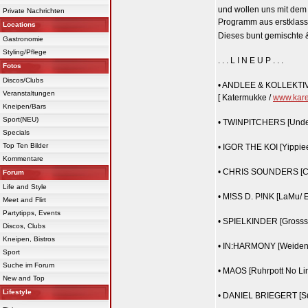
und wollen uns mit dem 
Private Nachrichten
Programm aus erstklass
Locations
Dieses bunt gemischte 
Gastronomie
Styling/Pflege
. . . L I N E U P . . .
Fotos
Discos/Clubs
• ANDLEE & KOLLEKT
Veranstaltungen
[ Katermukke /
www.kare
Kneipen/Bars
Sport(NEU)
• TWINPITCHERS [Undery
Specials
Top Ten Bilder
• IGOR THE KOI [Yippie
Kommentare
• CHRIS SOUNDERS [Ce
Forum
Life and Style
• M!SS D. P!NK [LaMu/ E
Meet and Flirt
Partytipps, Events
• SPIELKINDER [Grossst
Discos, Clubs
Kneipen, Bistros
• IN:HARMONY [Weiden
Sport
Suche im Forum
• MAOS [Ruhrpott No Lim
New and Top
Lifestyle
• DANIEL BRIEGERT [Su