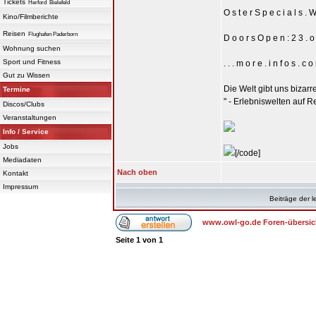
Tickets
Herford
Bielefeld
O s t e r S p e c i a l s . W
Kino/Filmberichte
Reisen
Flughafen Paderborn
D o o r s O p e n : 2 3 . o 
Wohnung suchen
Sport und Fitness
. . . m o r e . i n f o s . c o
Gut zu Wissen
Die Welt gibt uns bizar
Termine
" - Erlebniswelten auf R
Discos/Clubs
Veranstaltungen
Info / Service
Jobs
[/code]
Mediadaten
Nach oben
Kontakt
Impressum
Beiträge der l
www.owl-go.de Foren-übersic
Seite
1
von
1