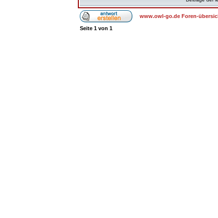
www.owl-go.de Foren-übersic
Seite
1
von
1