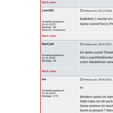
Nach oben
Lenni321
Verfasst am: 20.12.2016,
Battlefield 1 möchte ich
Anmeldungsdatum:
Spiele zurzeit FarCry Pr
24.04.2015
Beiträge: 99
Wohnort: Paderborn
Nach oben
NanCy24
Verfasst am: 28.04.2017,
Ich spiele zurzeit Thim
Anmeldungsdatum:
Also LucasArtsAdventure
22.11.2016
Beiträge: 49
schon Staubkörner sam
Nach oben
fire
Verfasst am: 28.05.2017,
Hi
Anmeldungsdatum:
22.08.2013
Beiträge: 179
Meistens spiele ich mein
Dafür habe ich mir auc
Game welches ich durch
Kennt es jemand ? Wenn