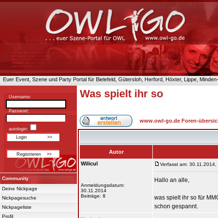
Euer Event, Szene und Party Portal für Bielefeld, Gütersloh, Herford, Höxter, Lippe, Minde
Was spielt ihr so
Username:
Passwort:
www.owl-go.de Foren-übersic
autologin:
Autor
Wilicul
Verfasst am: 30.11.2014,
Community
Hallo an alle,
Anmeldungsdatum:
Deine Nickpage
30.11.2014
Beiträge: 8
was spielt ihr so für MM
Nickpagesuche
schon gespannt.
Nickpageliste
Profil