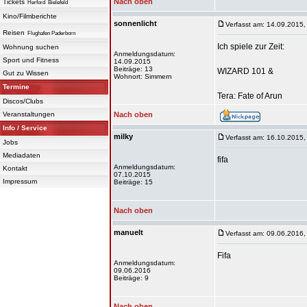
Nach oben
Tickets
Herford
Bielefeld
Kino/Filmberichte
sonnenlicht
Verfasst am: 14.09.2015,
Reisen
Flughafen Paderborn
Ich spiele zur Zeit:
Wohnung suchen
Anmeldungsdatum:
Sport und Fitness
14.09.2015
Beiträge: 13
WIZARD 101 &
Gut zu Wissen
Wohnort: Simmern
Termine
Tera: Fate of Arun
Discos/Clubs
Veranstaltungen
Nach oben
Info / Service
milky
Verfasst am: 16.10.2015,
Jobs
Mediadaten
fifa
Anmeldungsdatum:
Kontakt
07.10.2015
Impressum
Beiträge: 15
Nach oben
manuelt
Verfasst am: 09.06.2016,
Fifa
Anmeldungsdatum:
09.06.2016
Beiträge: 9
Nach oben