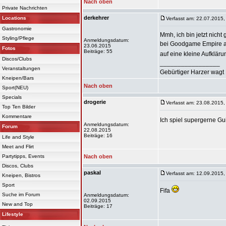
Nach oben
Private Nachrichten
derkehrer
Locations
Verfasst am: 22.07.2015,
Gastronomie
Mmh, ich bin jetzt nich
Styling/Pflege
Anmeldungsdatum:
bei Goodgame Empire akti
23.06.2015
Fotos
Beiträge: 55
auf eine kleine Aufklär
Discos/Clubs
_________________
Veranstaltungen
Gebürtiger Harzer wagt 
Kneipen/Bars
Nach oben
Sport(NEU)
Specials
drogerie
Verfasst am: 23.08.2015,
Top Ten Bilder
Kommentare
Ich spiel supergerne Gu
Anmeldungsdatum:
Forum
22.08.2015
Beiträge: 16
Life and Style
Meet and Flirt
Partytipps, Events
Nach oben
Discos, Clubs
paskal
Verfasst am: 12.09.2015,
Kneipen, Bistros
Sport
Fifa
Suche im Forum
Anmeldungsdatum:
02.09.2015
New and Top
Beiträge: 17
Lifestyle