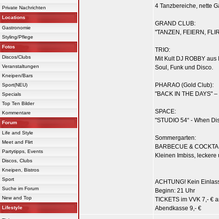
4 Tanzbereiche, nette Gä
Private Nachrichten
Locations
GRAND CLUB:
Gastronomie
"TANZEN, FEIERN, FLIRT
Styling/Pflege
Fotos
TRIO:
Discos/Clubs
Mit Kult DJ ROBBY aus H
Veranstaltungen
Soul, Funk und Disco.
Kneipen/Bars
PHARAO (Gold Club):
Sport(NEU)
"BACK IN THE DAYS" – 
Specials
Top Ten Bilder
SPACE:
Kommentare
"STUDIO 54“ - When Di
Forum
Life and Style
Sommergarten:
Meet and Flirt
BARBECUE & COCKTA
Partytipps, Events
Kleinen Imbiss, leckere
Discos, Clubs
Kneipen, Bistros
Sport
ACHTUNG! Kein Einlass 
Suche im Forum
Beginn: 21 Uhr
New and Top
TICKETS im VVK 7,- € a
Lifestyle
Abendkasse 9,- €