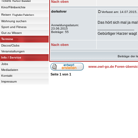
Tickets
Herford
Bielefeld
Nach oben
Kino/Filmberichte
derkehrer
Verfasst am: 14.07.2015,
Reisen
Flughafen Paderborn
Wohnung suchen
Das hört sich mal ja ma
Anmeldungsdatum:
Sport und Fitness
_________________
23.06.2015
Beiträge: 55
Gut zu Wissen
Gebürtiger Harzer wagt 
Termine
Nach oben
Discos/Clubs
Veranstaltungen
Beiträge der l
Info / Service
Jobs
www.owl-go.de Foren-übersic
Mediadaten
Seite
1
von
1
Kontakt
Impressum