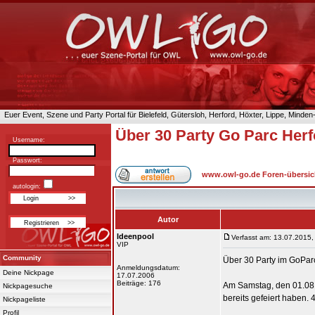
Euer Event, Szene und Party Portal für Bielefeld, Gütersloh, Herford, Höxter, Lippe, Minde
Über 30 Party Go Parc Herf
Username:
Passwort:
www.owl-go.de Foren-übersic
autologin:
Autor
Ideenpool
Verfasst am: 13.07.2015,
VIP
Community
Über 30 Party im GoPar
Anmeldungsdatum:
Deine Nickpage
17.07.2006
Beiträge: 176
Am Samstag, den 01.08.2
Nickpagesuche
bereits gefeiert haben.
Nickpageliste
Profil