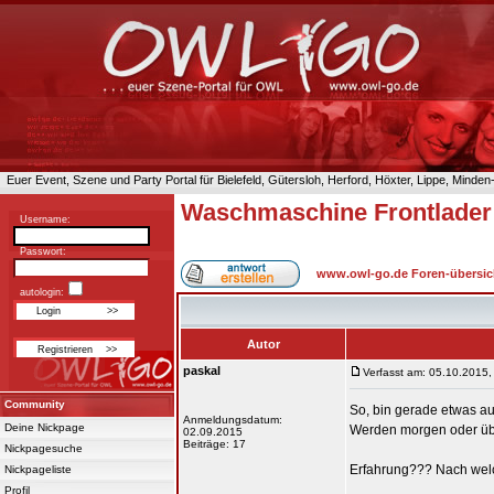
Euer Event, Szene und Party Portal für Bielefeld, Gütersloh, Herford, Höxter, Lippe, Minde
Waschmaschine Frontlader
Username:
Passwort:
www.owl-go.de Foren-übersic
autologin:
Autor
paskal
Verfasst am: 05.10.2015,
Community
So, bin gerade etwas a
Anmeldungsdatum:
Deine Nickpage
Werden morgen oder üb
02.09.2015
Beiträge: 17
Nickpagesuche
Erfahrung??? Nach welch
Nickpageliste
Profil