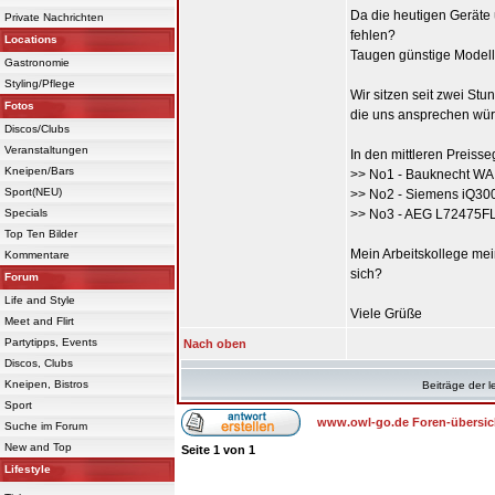
Da die heutigen Geräte
Private Nachrichten
fehlen?
Locations
Taugen günstige Modell
Gastronomie
Styling/Pflege
Wir sitzen seit zwei St
Fotos
die uns ansprechen wü
Discos/Clubs
Veranstaltungen
In den mittleren Preiss
Kneipen/Bars
>> No1 - Bauknecht WA
Sport(NEU)
>> No2 - Siemens iQ3
Specials
>> No3 - AEG L72475F
Top Ten Bilder
Mein Arbeitskollege mei
Kommentare
sich?
Forum
Life and Style
Viele Grüße
Meet and Flirt
Partytipps, Events
Nach oben
Discos, Clubs
Kneipen, Bistros
Beiträge der l
Sport
www.owl-go.de Foren-übersic
Suche im Forum
New and Top
Seite
1
von
1
Lifestyle