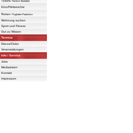
Tickets
Herford
Bielefeld
Kino/Filmberichte
Reisen
Flughafen Paderborn
Wohnung suchen
Sport und Fitness
Gut zu Wissen
Termine
Discos/Clubs
Veranstaltungen
Info / Service
Jobs
Mediadaten
Kontakt
Impressum