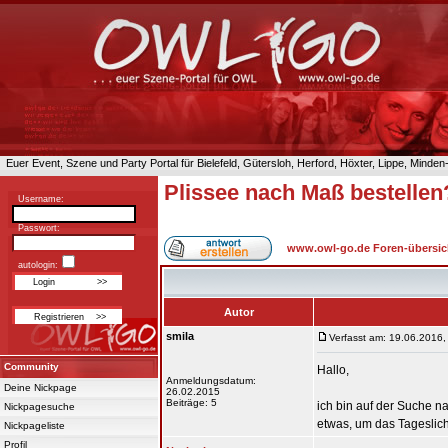
Euer Event, Szene und Party Portal für Bielefeld, Gütersloh, Herford, Höxter, Lippe, Minde
Plissee nach Maß bestellen
Username:
Passwort:
www.owl-go.de Foren-übersic
autologin:
Autor
smila
Verfasst am: 19.06.2016,
Community
Hallo,
Anmeldungsdatum:
Deine Nickpage
26.02.2015
Beiträge: 5
ich bin auf der Suche n
Nickpagesuche
etwas, um das Tageslich
Nickpageliste
Profil