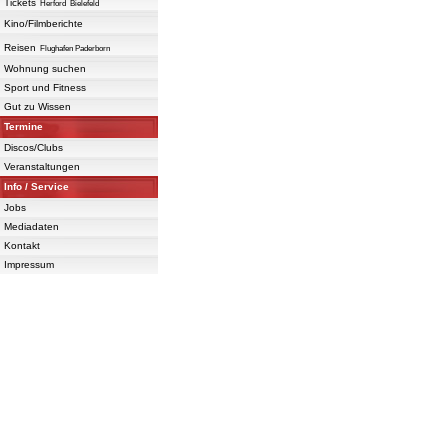
Tickets
Herford
Bielefeld
Kino/Filmberichte
Reisen
Flughafen Paderborn
Wohnung suchen
Sport und Fitness
Gut zu Wissen
Termine
Discos/Clubs
Veranstaltungen
Info / Service
Jobs
Mediadaten
Kontakt
Impressum