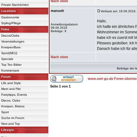
Nach oben
Private Nachrichten
manuelt
Locations
Verfasst am: 19.06.2016,
Gastronomie
Hallo,
Styling/Pflege
Anmeldungsdatum:
ich hatte ein ähnliche
09.06.2016
Fotos
Beiträge: 9
Wohnzimmer im Sommer w
Discos/Clubs
habe ich es zuerst mit
Veranstaltungen
Plissees gestoßen. Ich 
Kneipen/Bars
Danach habe ich für all
Sport(NEU)
Nach oben
Specials
Top Ten Bilder
Beiträge der l
Kommentare
Forum
www.owl-go.de Foren-übersic
Life and Style
Seite
1
von
1
Meet and Flirt
Partytipps, Events
Discos, Clubs
Kneipen, Bistros
Sport
Suche im Forum
New and Top
Lifestyle