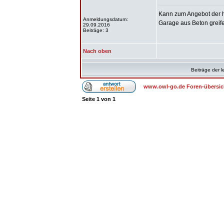
Kann
zum Angebot
der h
Anmeldungsdatum:
Garage aus Beton greife
29.09.2016
Beiträge: 3
Nach oben
Beiträge der l
www.owl-go.de Foren-übersic
Seite
1
von
1