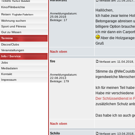
Kerstin101
Verfasst am: 21.04.2017,
Tickets
Herford
Bielefeld
Kino/Filmberichte
Hallöchen,
Anmeldungsdatum:
Reisen
Flughafen Paderborn
Ich habe zwar keine Holz
25.09.2016
Beiträge: 17
Wohnung suchen
Betongarage abreisen un
billigere Option brauche
Sport und Fitness
ich mir dann ein Carpor
Gut zu Wissen
Aber die Holzgarage 
Termine
Gruß
Discos/Clubs
Veranstaltungen
Nach oben
Info / Service
fire
Verfasst am: 11.04.2018,
Jobs
Mediadaten
Stimme da @WeCouldbe zu
Kontakt
Anmeldungsdatum:
irgendwelche Menschen 
22.08.2013
Impressum
Beiträge: 179
Ich für meinen Teil ha
Habe mir verschiedene 
Der Schlüsseldienst in 
zusätzlichen Schutz anb
Das habe ich so auch 
Nach oben
Schilo
Verfasst am: 13.04.2018,