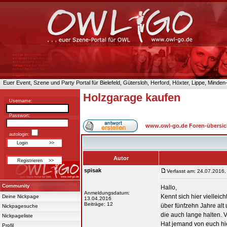
Euer Event, Szene und Party Portal für Bielefeld, Gütersloh, Herford, Höxter, Lippe, Minde
Holzgarage kaufen
Username:
Passwort:
www.owl-go.de Foren-übersic
autologin:
Autor
spisak
Verfasst am: 24.07.2016,
Community
Hallo,
Anmeldungsdatum:
Kennt sich hier viellei
Deine Nickpage
13.04.2016
Beiträge: 12
über fünfzehn Jahre alt
Nickpagesuche
die auch lange halten.
Nickpageliste
Hat jemand von euch hie
Profil