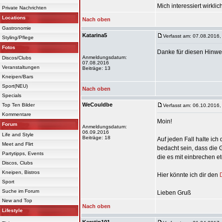
Mich interessiert wirkli
Private Nachrichten
Locations
Nach oben
Gastronomie
Katarina5
Verfasst am: 07.08.2016,
Styling/Pflege
Fotos
Danke für diesen Hinweis
Anmeldungsdatum:
Discos/Clubs
07.08.2016
Veranstaltungen
Beiträge: 13
Kneipen/Bars
Sport(NEU)
Nach oben
Specials
WeCouldbe
Top Ten Bilder
Verfasst am: 06.10.2016,
Kommentare
Moin!
Forum
Anmeldungsdatum:
06.09.2016
Life and Style
Beiträge: 18
Auf jeden Fall halte ich
Meet and Flirt
bedacht sein, dass die 
Partytipps, Events
die es mit einbrechen e
Discos, Clubs
Kneipen, Bistros
Hier könnte ich dir den
Sport
Suche im Forum
Lieben Gruß
New and Top
Nach oben
Lifestyle