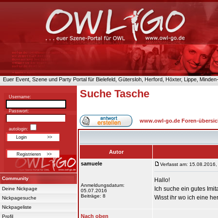
Euer Event, Szene und Party Portal für Bielefeld, Gütersloh, Herford, Höxter, Lippe, Minde
Suche Tasche
Username:
Passwort:
www.owl-go.de Foren-übersic
autologin:
Autor
samuele
Verfasst am: 15.08.2016,
Community
Hallo!
Anmeldungsdatum:
Ich suche ein gutes Imi
Deine Nickpage
05.07.2016
Beiträge: 8
Wisst ihr wo ich eine 
Nickpagesuche
Nickpageliste
Nach oben
Profil