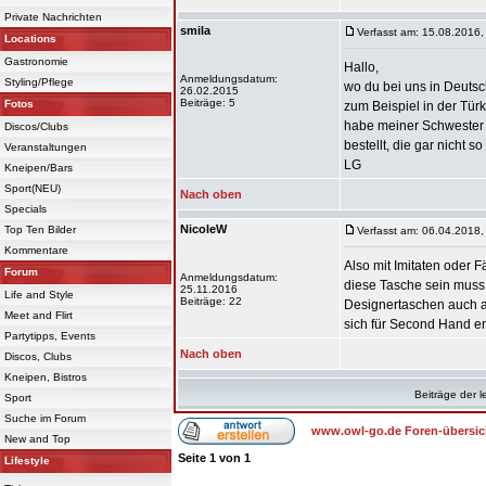
Private Nachrichten
smila
Verfasst am: 15.08.2016,
Locations
Gastronomie
Hallo,
Anmeldungsdatum:
Styling/Pflege
wo du bei uns in Deutsch
26.02.2015
Beiträge: 5
Fotos
zum Beispiel in der Türk
habe meiner Schwester
Discos/Clubs
bestellt, die gar nicht 
Veranstaltungen
LG
Kneipen/Bars
Sport(NEU)
Nach oben
Specials
NicoleW
Top Ten Bilder
Verfasst am: 06.04.2018,
Kommentare
Also mit Imitaten oder 
Forum
Anmeldungsdatum:
diese Tasche sein muss
25.11.2016
Life and Style
Beiträge: 22
Designertaschen auch a
Meet and Flirt
sich für Second Hand ent
Partytipps, Events
Nach oben
Discos, Clubs
Kneipen, Bistros
Beiträge der l
Sport
Suche im Forum
www.owl-go.de Foren-übersic
New and Top
Seite
1
von
1
Lifestyle