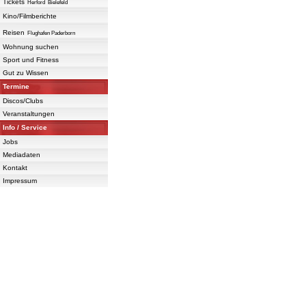
Tickets
Herford
Bielefeld
Kino/Filmberichte
Reisen
Flughafen Paderborn
Wohnung suchen
Sport und Fitness
Gut zu Wissen
Termine
Discos/Clubs
Veranstaltungen
Info / Service
Jobs
Mediadaten
Kontakt
Impressum