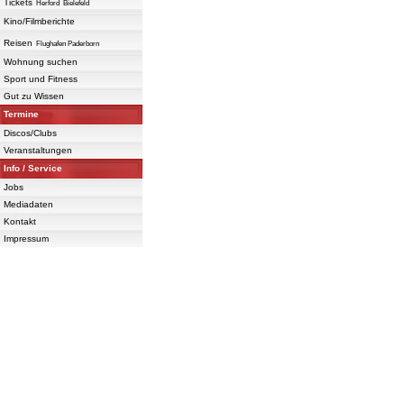
Tickets
Herford
Bielefeld
Kino/Filmberichte
Reisen
Flughafen Paderborn
Wohnung suchen
Sport und Fitness
Gut zu Wissen
Termine
Discos/Clubs
Veranstaltungen
Info / Service
Jobs
Mediadaten
Kontakt
Impressum