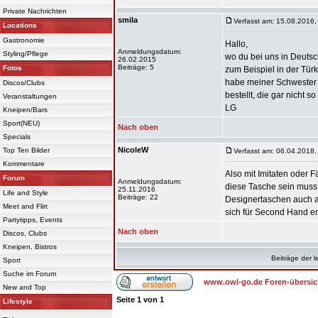
Private Nachrichten
smila
Verfasst am: 15.08.2016,
Locations
Gastronomie
Hallo,
Anmeldungsdatum:
Styling/Pflege
wo du bei uns in Deutsch
26.02.2015
Beiträge: 5
Fotos
zum Beispiel in der Türk
habe meiner Schwester
Discos/Clubs
bestellt, die gar nicht 
Veranstaltungen
LG
Kneipen/Bars
Sport(NEU)
Nach oben
Specials
NicoleW
Top Ten Bilder
Verfasst am: 06.04.2018,
Kommentare
Also mit Imitaten oder 
Forum
Anmeldungsdatum:
diese Tasche sein muss
25.11.2016
Life and Style
Beiträge: 22
Designertaschen auch a
Meet and Flirt
sich für Second Hand ent
Partytipps, Events
Nach oben
Discos, Clubs
Kneipen, Bistros
Beiträge der l
Sport
Suche im Forum
www.owl-go.de Foren-übersic
New and Top
Seite
1
von
1
Lifestyle