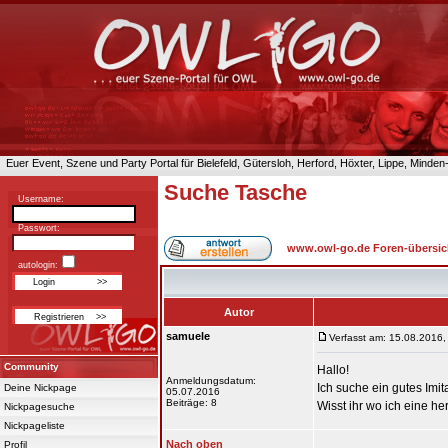
Euer Event, Szene und Party Portal für Bielefeld, Gütersloh, Herford, Höxter, Lippe, Minde
Suche Tasche
Username:
Passwort:
www.owl-go.de Foren-übersic
autologin:
Autor
samuele
Verfasst am: 15.08.2016,
Community
Hallo!
Anmeldungsdatum:
Ich suche ein gutes Imi
Deine Nickpage
05.07.2016
Beiträge: 8
Wisst ihr wo ich eine 
Nickpagesuche
Nickpageliste
Nach oben
Profil