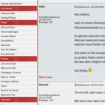
Private Nachrichten
rick1
Verfasst am: 26.08.2016,
Locations
Gastronomie
Hey helbert,
Anmeldungsdatum:
Styling/Pflege
26.08.2014
Beiträge: 39
Fotos
nach so einem Glückssp
Discos/Clubs
Glücksspielanbieter ja n
Veranstaltungen
Es gibt bei manchen On
Kneipen/Bars
Aktionen bekommt zusät
Sport(NEU)
natürlich eine Portion G
Specials
Top Ten Bilder
Das wäre so die einzige 
Kommentare
zu großen Teilen nicht 
Forum
Wo das alles möglich is
Life and Style
Meet and Flirt
Viel Erfolg
Partytipps, Events
Discos, Clubs
Nach oben
Kneipen, Bistros
Donuut
Verfasst am: 05.02.2017,
Sport
Suche im Forum
Tut mir leid, aber wenn 
New and Top
Anmeldungsdatum:
18.12.2016
Lifestyle
Beiträge: 115
Wie kann man denn nur 