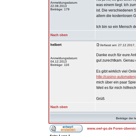
Anmeldungsdatum:
was einem liegt. Ich zu
22.08.2013
Beiträge: 179
ist. Die verschiedenen S
allem die kostenlosen 
Ich bin so ein Mensch d
Nach oben
helbert
Verfasst am: 27.12.2017,
Danke euch für eure Antw
Anmeldungsdatum:
gut zurechtkam. Genau d
04.12.2013
Beiträge: 116
Es gibt wirklich viel O
http://casino-automate
mich über ein paar Spiel
Weil es für mich hilfrei
Grüß
Nach oben
Beiträge der l
www.owl-go.de Foren-übersic