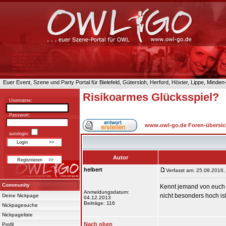
Euer Event, Szene und Party Portal für Bielefeld, Gütersloh, Herford, Höxter, Lippe, Minde
Risikoarmes Glücksspiel?
Username:
Passwort:
www.owl-go.de Foren-übersic
autologin:
Autor
helbert
Verfasst am: 25.08.2016,
Community
Kennt jemand von euch 
Anmeldungsdatum:
nicht besonders hoch is
Deine Nickpage
04.12.2013
Beiträge: 116
Nickpagesuche
Nickpageliste
Nach oben
Profil