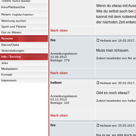
Tickets
Herford
Bielefeld
Wenn du etwas mit Aussi
Kino/Filmberichte
Wie du selbst auch bei
Reisen
Flughafen Paderborn
kannst mit dem notwend
Wohnung suchen
der nächsten Zeit entwi
Sport und Fitness
Nach oben
Gut zu Wissen
Termine
fire
Verfasst am: 16.03.2017,
Discos/Clubs
Muss man schauen.
Veranstaltungen
Anmeldungsdatum:
Info / Service
22.08.2013
Zuletzt bearbeitet von fire
Beiträge: 179
Jobs
Mediadaten
Nach oben
Kontakt
Impressum
helbert
Verfasst am: 30.03.2017,
Gibt es noch etwas?
Anmeldungsdatum:
04.12.2013
Zuletzt bearbeitet von helb
Beiträge: 116
Nach oben
fire
Verfasst am: 25.05.2017,
Na ja ne, es gibt doch 