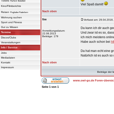
Tickets
Herford
Bielefeld
Viel Spaß damit!
Kino/Filmberichte
Nach oben
Reisen
Flughafen Paderborn
Wohnung suchen
fire
Verfasst am: 29.04.2018,
Sport und Fitness
Gut zu Wissen
Da kann ich dir auch ge
Anmeldungsdatum:
Termine
Und zwar ist es so, das
22.08.2013
Beiträge: 179
ich mich meistens onlin
Discos/Clubs
Habe auch schon bei
ht
Veranstaltungen
Info / Service
Da hat man echt eine gr
Jobs
Natürlich ist es auch s
Mediadaten
Nach oben
Kontakt
Impressum
Beiträge der l
www.owl-go.de Foren-übersic
Seite
1
von
1