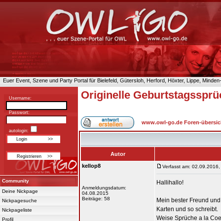
Euer Event, Szene und Party Portal für Bielefeld, Gütersloh, Herford, Höxter, Lippe, Minde
Originelle Geburtstagsspr
Username:
Passwort:
www.owl-go.de Foren-übersic
autologin:
Autor
kellop8
Verfasst am: 02.09.2016,
Community
Hallihallo!
Anmeldungsdatum:
Deine Nickpage
04.08.2015
Beiträge: 58
Mein bester Freund und
Nickpagesuche
Karten und so schreibt.
Nickpageliste
Weise Sprüche a la Coe
Profil