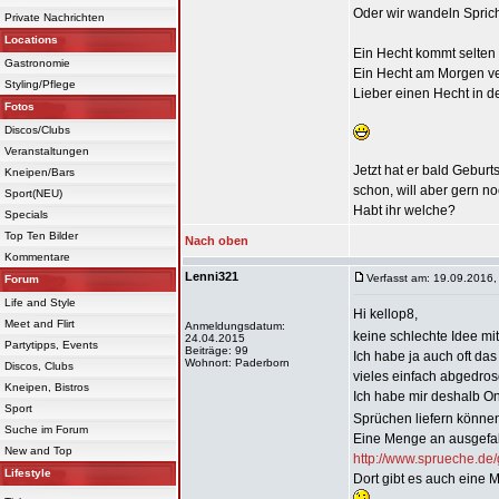
Oder wir wandeln Spric
Private Nachrichten
Locations
Ein Hecht kommt selten 
Gastronomie
Ein Hecht am Morgen ve
Styling/Pflege
Lieber einen Hecht in d
Fotos
Discos/Clubs
Veranstaltungen
Jetzt hat er bald Gebur
Kneipen/Bars
schon, will aber gern n
Sport(NEU)
Habt ihr welche?
Specials
Top Ten Bilder
Nach oben
Kommentare
Lenni321
Verfasst am: 19.09.2016,
Forum
Life and Style
Hi kellop8,
Meet and Flirt
Anmeldungsdatum:
keine schlechte Idee m
24.04.2015
Partytipps, Events
Beiträge: 99
Ich habe ja auch oft das
Wohnort: Paderborn
Discos, Clubs
vieles einfach abgedros
Kneipen, Bistros
Ich habe mir deshalb On
Sport
Sprüchen liefern können
Suche im Forum
Eine Menge an ausgefall
New and Top
http://www.sprueche.de
Lifestyle
Dort gibt es auch eine 