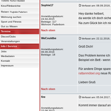
Tickets
Herford
Bielefeld
Sophie17
Verfasst am: 08.09.2016,
Kino/Filmberichte
Reisen
Flughafen Paderborn
Hey danke helbert,
Anmeldungsdatum:
Wohnung suchen
da werde ich doch sicher
24.04.2015
Sport und Fitness
Beiträge: 117
Na zum Glück bin ich ni
Wohnort: Paderborn
Gut zu Wissen
Nach oben
Termine
Discos/Clubs
WeCouldbe
Verfasst am: 22.11.2016,
Veranstaltungen
Info / Service
Grüß Dich!
Anmeldungsdatum:
Jobs
06.09.2016
Beiträge: 18
Das Problem kenne ich s
Mediadaten
Beispiel ein Bett - wenn
Kontakt
Impressum
Für andere Dinge spare i
rattanmöbel.org
neue Ra
Lieben Gruß
Nach oben
fire
Verfasst am: 05.04.2017,
Kommt immer darauf an
Anmeldungsdatum:
22.08.2013