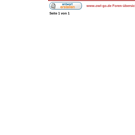
www.owl-go.de Foren-übersic
Seite
1
von
1