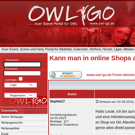
Euer Event, Szene und Party Portal für Bielefeld, Gütersloh, Herford, Höxter, Lippe, Minde
Kann man in online Shops 
Username:
Passwort:
www.owl-go.de Foren-übersic
autologin:
Autor
Sophie17
Verfasst am: 02.09.2016,
Community
Hallo Leute, ich bin a
Anmeldungsdatum:
und eine Heimkinoanlage
Deine Nickpage
24.04.2015
Beiträge: 117
im Shop vor Ort. Allerd
Nickpagesuche
Wohnort: Paderborn
gerne alles direkt pass
Nickpageliste
Profil