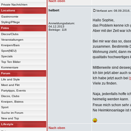
Nach oben
Private Nachrichten
helbert
Locations
Verfasst am: 08.09.2016,
Gastronomie
Hallo Sophie,
Styling/Pflege
Anmeldungsdatum:
das Problem kenne ich g
04.12.2013
Fotos
Beiträge: 116
Aber mit der Zeit war 
Discos/Clubs
Veranstaltungen
Bei mir war das so, da
Kneipen/Bars
zusammen. Bestimmte Din
Sport(NEU)
Wohnung zieht, dann mö
Specials
qualitativ hochwertige
Top Ten Bilder
Mittlerweile sind desw
Kommentare
Ich bin jetzt aber auc
Forum
Ich habe jetzt auch bei
h
Life and Style
Viele zu finden.
Meet and Flirt
Partytipps, Events
Naja, jedenfalls hoffe
Discos, Clubs
heimelig werden kann.
Kneipen, Bistros
Freue mich schon sehr 
Sport
Ne Heimkinoanlage ist n
Suche im Forum
New and Top
Lifestyle
Nach oben