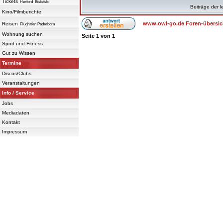
Tickets
Herford
Bielefeld
Beiträge der l
Kino/Filmberichte
www.owl-go.de Foren-übersic
Reisen
Flughafen Paderborn
Wohnung suchen
Seite
1
von
1
Sport und Fitness
Gut zu Wissen
Termine
Discos/Clubs
Veranstaltungen
Info / Service
Jobs
Mediadaten
Kontakt
Impressum