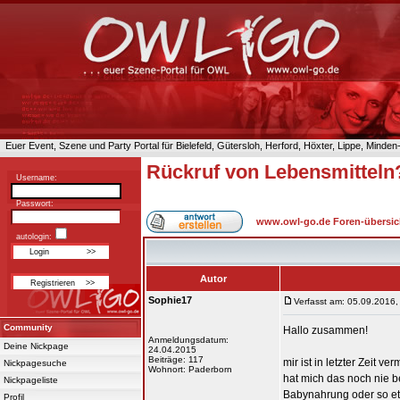
Euer Event, Szene und Party Portal für Bielefeld, Gütersloh, Herford, Höxter, Lippe, Minde
Rückruf von Lebensmitteln
Username:
Passwort:
www.owl-go.de Foren-übersic
autologin:
Autor
Sophie17
Verfasst am: 05.09.2016,
Community
Hallo zusammen!
Anmeldungsdatum:
Deine Nickpage
24.04.2015
Beiträge: 117
mir ist in letzter Zeit 
Nickpagesuche
Wohnort: Paderborn
hat mich das noch nie b
Nickpageliste
Babynahrung oder so etw
Profil