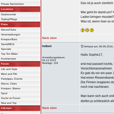
Das ist ja auch ziemlich 
Private Nachrichten
Locations
Wie geht ihr damit um? 
Gastronomie
Laden bringen musstet?
Styling/Pflege
Was ist, wenn man so ei
Fotos
Discos/Clubs
Veranstaltungen
Nach oben
Kneipen/Bars
Sport(NEU)
helbert
Verfasst am: 06.09.2016,
Specials
Top Ten Bilder
Hallo Sophie17,
Anmeldungsdatum:
Kommentare
04.12.2013
Beiträge: 116
erst mal passiert nichts
Forum
Vorsichtsmassnahmen.
Life and Style
Es gab da vor ein paar J
Meet and Flirt
Hat einen Riesenskanda
Partytipps, Events
Die Firmen reagieren da
Discos, Clubs
noch mal nachlesen.
Kneipen, Bistros
Sport
Man kann sich auch onli
Suche im Forum
dürfen ja schliesslich 
New and Top
Nach oben
Lifestyle