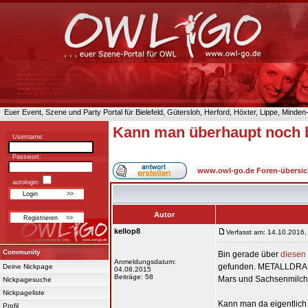
Euer Event, Szene und Party Portal für Bielefeld, Gütersloh, Herford, Höxter, Lippe, Minde
Kann man überhaupt noch 
Username:
Passwort:
www.owl-go.de Foren-übersic
autologin:
Autor
kellop8
Verfasst am: 14.10.2016,
Community
Bin gerade über
diesen 
Anmeldungsdatum:
gefunden. METALLDRAHT! 
Deine Nickpage
04.08.2015
Beiträge: 58
Mars und Sachsenmilch, 
Nickpagesuche
Nickpageliste
Kann man da eigentlich
Profil