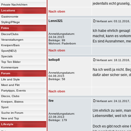
jedenfalls echt gruselig
Private Nachrichten
Locations
Nach oben
Gastronomie
Lenni321
Verfasst am: 03.11.2016,
Styling/Pflege
Fotos
Ich habe ehrlich gesagt
Anmeldungsdatum:
Discos/Clubs
machst, kann es vorkomm
24.04.2015
Veranstaltungen
Beiträge: 99
Es sind Ausnahmen, mehr 
Wohnort: Paderborn
Kneipen/Bars
Nach oben
Sport(NEU)
Specials
kellop8
Verfasst am: 18.11.2016,
Top Ten Bilder
Kommentare
Na ich weiß ja nicht. Be
Anmeldungsdatum:
Forum
dafür aber sicher sein, 
04.08.2015
Beiträge: 58
Life and Style
Meet and Flirt
Partytipps, Events
Nach oben
Discos, Clubs
fire
Verfasst am: 24.11.2017,
Kneipen, Bistros
Sport
Um ehrlich zu sein, man
Suche im Forum
Anmeldungsdatum:
Lebensmittel, weil ich 
22.08.2013
New and Top
Beiträge: 179
Lifestyle
Doch es gibt noch eine 