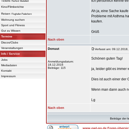
Ich persönlich kenne ei
Tickets
Herford
Bielefeld
Kino/Filmberichte
Ah ja, eine Sache kaufe 
Reisen
Flughafen Paderborn
Probleme mit Asthma hab
Wohnung suchen
kaufen.
Sport und Fitness
Gut zu Wissen
Grüß
Termine
Nach oben
Discos/Clubs
Veranstaltungen
Donuut
Verfasst am: 09.12.2018,
Info / Service
Schönen guten Tag!
Jobs
Anmeldungsdatum:
18.12.2016
Mediadaten
Beiträge: 115
ja, leider gibt es immer
Kontakt
Impressum
Dies ist auch einer der
Wenn man dann auch n
Lg
Nach oben
Beiträge der l
www.owl-go.de Foren-übersic